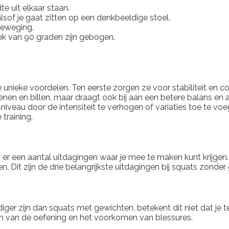
e uit elkaar staan.
 alsof je gaat zitten op een denkbeeldige stoel.
beweging.
ek van 90 graden zijn gebogen.
ieke voordelen. Ten eerste zorgen ze voor stabiliteit en coö
 je benen en billen, maar draagt ook bij aan een betere balans
sniveau door de intensiteit te verhogen of variaties toe te v
 training.
jn er een aantal uitdagingen waar je mee te maken kunt krijg
en. Dit zijn de drie belangrijkste uitdagingen bij squats zonder
 zijn dan squats met gewichten, betekent dit niet dat je tec
en van de oefening en het voorkomen van blessures.