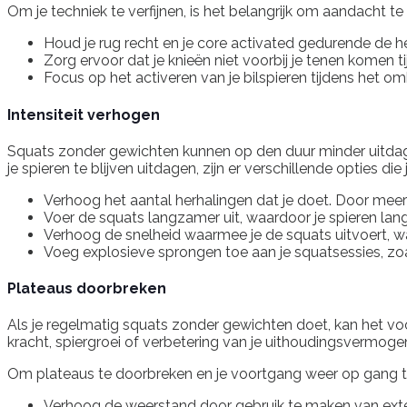
Om je techniek te verfijnen, is het belangrijk om aandacht 
Houd je rug recht en je core activated gedurende de h
Zorg ervoor dat je knieën niet voorbij je tenen komen t
Focus op het activeren van je bilspieren tijdens het 
Intensiteit verhogen
Squats zonder gewichten kunnen op den duur minder uitdag
je spieren te blijven uitdagen, zijn er verschillende opties di
Verhoog het aantal herhalingen dat je doet. Door meer h
Voer de squats langzamer uit, waardoor je spieren lan
Verhoog de snelheid waarmee je de squats uitvoert, w
Voeg explosieve sprongen toe aan je squatsessies, zo
Plateaus doorbreken
Als je regelmatig squats zonder gewichten doet, kan het v
kracht, spiergroei of verbetering van je uithoudingsvermoge
Om plateaus te doorbreken en je voortgang weer op gang te kr
Verhoog de weerstand door gebruik te maken van exte