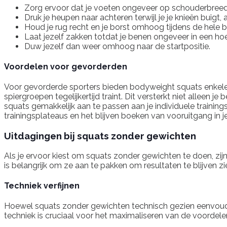
Zorg ervoor dat je voeten ongeveer op schouderbreedt
Druk je heupen naar achteren terwijl je je knieën buigt,
Houd je rug recht en je borst omhoog tijdens de hele 
Laat jezelf zakken totdat je benen ongeveer in een ho
Duw jezelf dan weer omhoog naar de startpositie.
Voordelen voor gevorderden
Voor gevorderde sporters bieden bodyweight squats enkele un
spiergroepen tegelijkertijd traint. Dit versterkt niet alleen
squats gemakkelijk aan te passen aan je individuele training
trainingsplateaus en het blijven boeken van vooruitgang in je
Uitdagingen bij squats zonder gewichten
Als je ervoor kiest om squats zonder gewichten te doen, zi
is belangrijk om ze aan te pakken om resultaten te blijven zi
Techniek verfijnen
Hoewel squats zonder gewichten technisch gezien eenvoudiger
techniek is cruciaal voor het maximaliseren van de voordel