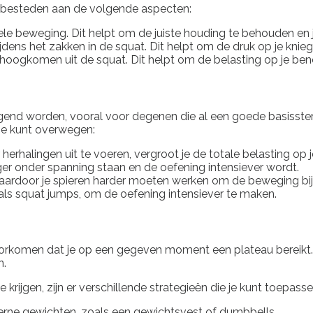
te besteden aan de volgende aspecten:
ele beweging. Dit helpt om de juiste houding te behouden en 
ijdens het zakken in de squat. Dit helpt om de druk op je kni
omhoogkomen uit de squat. Dit helpt om de belasting op je ben
end worden, vooral voor degenen die al een goede basisste
e je kunt overwegen:
erhalingen uit te voeren, vergroot je de totale belasting op j
ger onder spanning staan en de oefening intensiever wordt.
aardoor je spieren harder moeten werken om de beweging bij
als squat jumps, om de oefening intensiever te maken.
oorkomen dat je op een gegeven moment een plateau bereikt.
n.
ijgen, zijn er verschillende strategieën die je kunt toepasse
rne gewichten, zoals een gewichtsvest of dumbbells.