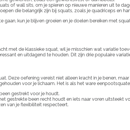
quats of wall sits, om je spieren op nieuwe manieren uit te dag
oepen die belangrijk zijn bij squats, zoals je quadriceps en ha
e gaan, kun je blijven groeien en je doelen bereiken met squat
t met de klassieke squat, wil je misschien wat variatie toevoe
ressant en uitdagend te houden. Dit zijn drie populaire variatie
 Deze oefening vereist niet alleen kracht in je benen, maar ook 
 gehouden voor je lichaam. Het is als het ware eenpootsquate
 been gestrekt voor je houdt.
je het gestrekte been recht houdt en iets naar voren uitsteekt v
 van je flexibiliteit respecteert.