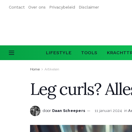
Contact
Over ons
Privacybeleid
Disclaimer
LIFESTYLE
TOOLS
KRACHTTR
Home
Artikelen
Leg curls? All
door
Daan Scheepers
11 januari 2024
in
A