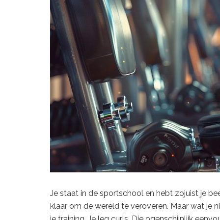
Je staat in de sportschool en hebt zojuist je be
klaar om de wereld te veroveren. Maar wat je ni
je training. Je leg curls. Die ogenschijnlijk ee