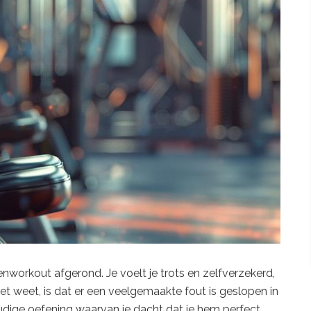
enworkout afgerond. Je voelt je trots en zelfverzekerd,
et weet, is dat er een veelgemaakte fout is geslopen in
nvoudige oefening waarvan je dacht dat je hem perfect