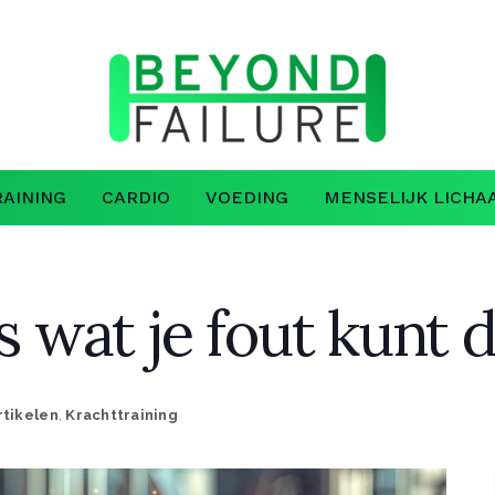
AINING
CARDIO
VOEDING
MENSELIJK LICHA
es wat je fout kunt 
rtikelen
,
Krachttraining