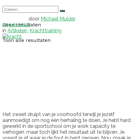
door
Michael Mulder
25 juni 2024
Geen resultaten
in
Artikelen
,
Krachttraining
Toon alle resultaten
Het zweet druipt van je voorhoofd terwijl je jezelf
aanmoedigt om nog één herhaling te doen. Je hebt hard
gewerkt in de sportschool om je work capacity te
verhogen, maar toch lijkt het resultaat uit te blijven. Je
vraagt je af waar je de fout in bent gegaan. Nou, maak je