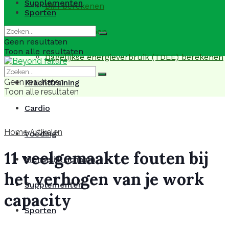
Supplementen
BMI berekenen
Sporten
BMR berekenen
Geen resultaten
Toon alle resultaten
Dagelijkse energieverbruik (TDEE) berekenen
Geen resultaten
Krachttraining
Toon alle resultaten
Cardio
Home
Artikelen
Voeding
11 veelgemaakte fouten bij
Menselijk lichaam
het verhogen van je work
Supplementen
capacity
Sporten