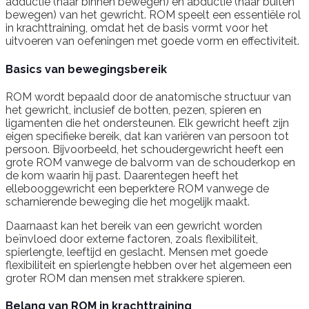
adductie (naar binnen bewegen) en abductie (naar buiten
bewegen) van het gewricht. ROM speelt een essentiële rol
in krachttraining, omdat het de basis vormt voor het
uitvoeren van oefeningen met goede vorm en effectiviteit.
Basics van bewegingsbereik
ROM wordt bepaald door de anatomische structuur van
het gewricht, inclusief de botten, pezen, spieren en
ligamenten die het ondersteunen. Elk gewricht heeft zijn
eigen specifieke bereik, dat kan variëren van persoon tot
persoon. Bijvoorbeeld, het schoudergewricht heeft een
grote ROM vanwege de balvorm van de schouderkop en
de kom waarin hij past. Daarentegen heeft het
ellebooggewricht een beperktere ROM vanwege de
scharnierende beweging die het mogelijk maakt.
Daarnaast kan het bereik van een gewricht worden
beïnvloed door externe factoren, zoals flexibiliteit,
spierlengte, leeftijd en geslacht. Mensen met goede
flexibiliteit en spierlengte hebben over het algemeen een
groter ROM dan mensen met strakkere spieren.
Belang van ROM in krachttraining