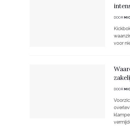
inten
DOOR
MI
Kickbok
waanzin
voor nie
Waaro
zakel
DOOR
MI
Voorzic
overlev
klampe
vermijd