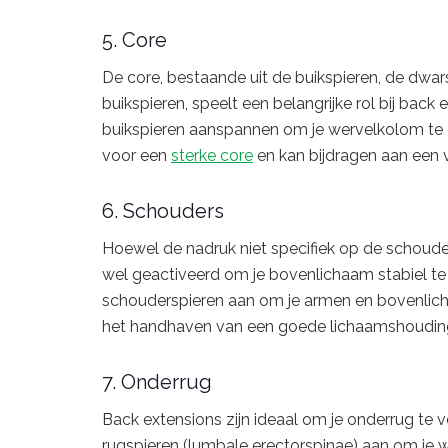
5. Core
De core, bestaande uit de buikspieren, de dwars
buikspieren, speelt een belangrijke rol bij back e
buikspieren aanspannen om je wervelkolom te o
voor een
sterke core
en kan bijdragen aan een 
6. Schouders
Hoewel de nadruk niet specifiek op de schouder
wel geactiveerd om je bovenlichaam stabiel te h
schouderspieren aan om je armen en bovenlichaa
het handhaven van een goede lichaamshouding 
7. Onderrug
Back extensions zijn ideaal om je onderrug te v
rugspieren (lumbale erectorspinae) aan om je 