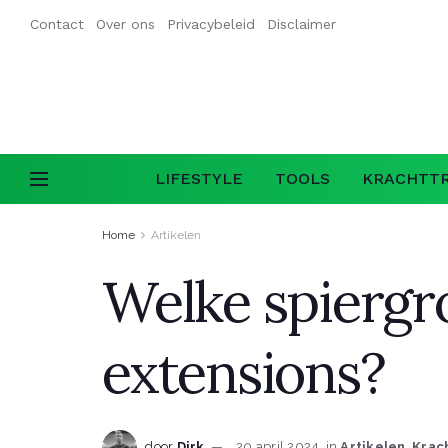
Contact
Over ons
Privacybeleid
Disclaimer
LIFESTYLE
TOOLS
KRACHTTR
Home
Artikelen
Welke spiergr
extensions?
door
Dirk
20 april 2024
in
Artikelen
,
Krac