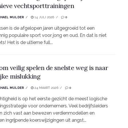
sieve vechtsporttrainingen
CHAEL MULDER
14 JULI 2026
0
sen is de afgelopen jaren uitgegroeid tot een
nig populaire sport voor jong en oud. En dat is niet
ts! Het is de ultieme full...
m veilig spelen de snelste weg is naar
ijke mislukking
CHAEL MULDER
24 MAART 2026
0
htigheid is op het eerste gezicht de meest logische
ingsstrategie voor ondernemers. Veel bedrijfsleiders
n zich vast aan bewezen verdienmodellen en
en ingrijpende koerswijzigingen uit angst...