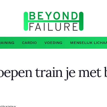
AINING
CARDIO
VOEDING
MENSELIJK LICHA
oepen train je met
httraining