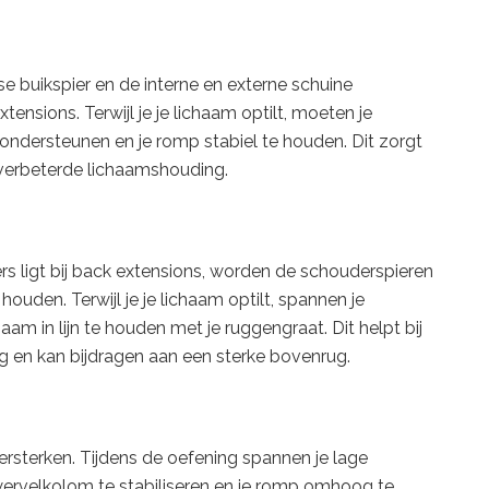
e buikspier en de interne en externe schuine
xtensions. Terwijl je je lichaam optilt, moeten je
ndersteunen en je romp stabiel te houden. Dit zorgt
verbeterde lichaamshouding.
s ligt bij back extensions, worden de schouderspieren
ouden. Terwijl je je lichaam optilt, spannen je
m in lijn te houden met je ruggengraat. Dit helpt bij
en kan bijdragen aan een sterke bovenrug.
ersterken. Tijdens de oefening spannen je lage
wervelkolom te stabiliseren en je romp omhoog te