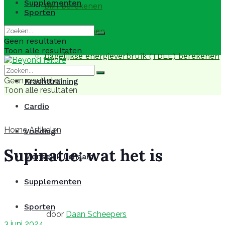
Supplementen
BMI berekenen
Sporten
BMR berekenen
Geen resultaten
Toon alle resultaten
Dagelijkse energieverbruik (TDEE) berekenen
Geen resultaten
Krachttraining
Toon alle resultaten
Cardio
Home
Artikelen
Voeding
Supinatie: wat het is
Menselijk lichaam
Supplementen
Sporten
door
Daan Scheepers
3 juni 2024