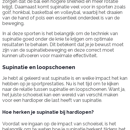
zorgen dat de bal een hogere snelheid en meer rotatie
krijgt. Daarnaast komt supinatie veel voor in sporten zoals
golf, honkbal, basketbal en volleybal, waarbij het draaien
van de hand of pols een essentieel onderdeel is van de
beweging.
In al deze sporten is het belangrijk om de techniek van
supinatie goed onder de knie te krijgen om optimale
resultaten te behalen. Dit betekent dat je je bewust moet
zijn van de supinatiebeweging en deze correct moet
kunnen uitvoeren voor maximale effectiviteit.
Supinatie en loopschoenen
Je hebt al geleerd wat supinatie is en welke impact het kan
hebben op je sportprestaties. Nu is het tijd om te kijken
naar de relatie tussen supinatie en loopschoenen. Want ja,
het juiste schoeisel kan een wereld van verschil maken
voor een hardloper die last heeft van supinatie.
Hoe herken je supinatie bij hardlopen?
Voordat we ingaan op de impact van schoeisel, is het
belangrijk om te weten hoe je supinatie herkent tijdens het