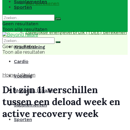
Supplementen
BMI berekenen
Sporten
BMR berekenen
Geen resultaten
Toon alle resultaten
Dagelijkse energieverbruik (TDEE) berekenen
Geen resultaten
Krachttraining
Toon alle resultaten
Cardio
Home
Artikelen
Voeding
Dit zijn 11 verschillen
Menselijk lichaam
tussen een deload week en
Supplementen
active recovery week
Sporten