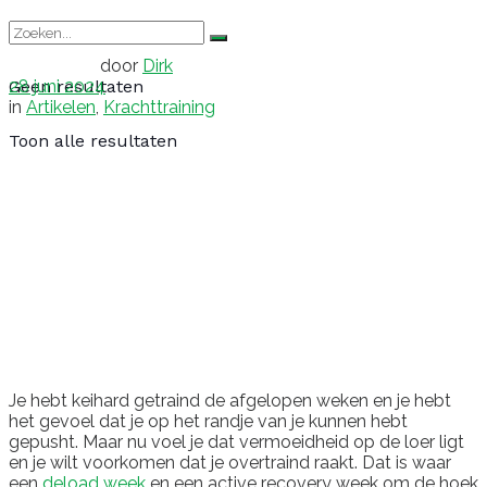
door
Dirk
28 juni 2024
Geen resultaten
in
Artikelen
,
Krachttraining
Toon alle resultaten
Je hebt keihard getraind de afgelopen weken en je hebt
het gevoel dat je op het randje van je kunnen hebt
gepusht. Maar nu voel je dat vermoeidheid op de loer ligt
en je wilt voorkomen dat je overtraind raakt. Dat is waar
een
deload week
en een active recovery week om de hoek