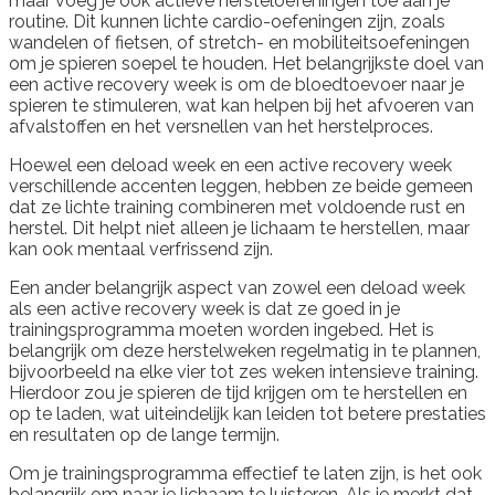
maar voeg je ook actieve hersteloefeningen toe aan je
routine. Dit kunnen lichte cardio-oefeningen zijn, zoals
wandelen of fietsen, of stretch- en mobiliteitsoefeningen
om je spieren soepel te houden. Het belangrijkste doel van
een active recovery week is om de bloedtoevoer naar je
spieren te stimuleren, wat kan helpen bij het afvoeren van
afvalstoffen en het versnellen van het herstelproces.
Hoewel een deload week en een active recovery week
verschillende accenten leggen, hebben ze beide gemeen
dat ze lichte training combineren met voldoende rust en
herstel. Dit helpt niet alleen je lichaam te herstellen, maar
kan ook mentaal verfrissend zijn.
Een ander belangrijk aspect van zowel een deload week
als een active recovery week is dat ze goed in je
trainingsprogramma moeten worden ingebed. Het is
belangrijk om deze herstelweken regelmatig in te plannen,
bijvoorbeeld na elke vier tot zes weken intensieve training.
Hierdoor zou je spieren de tijd krijgen om te herstellen en
op te laden, wat uiteindelijk kan leiden tot betere prestaties
en resultaten op de lange termijn.
Om je trainingsprogramma effectief te laten zijn, is het ook
belangrijk om naar je lichaam te luisteren. Als je merkt dat