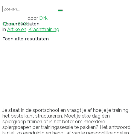
door
Dirk
17 mei 2024
Geen resultaten
in
Artikelen
,
Krachttraining
Toon alle resultaten
Je staat in de sportschool en vraagt je af hoe je je training
het beste kunt structureren. Moet je elke dag één
spiergroep trainen of is het beter om meerdere
spiergroepen per trainingssessie te pakken? Het antwoord
is niet zo eenduidig en hangt af van je persoonlijke doelen