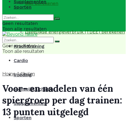
Supplementen
BMI berekenen
Sporten
BMR berekenen
Geen resultaten
Toon alle resultaten
Dagelijkse energieverbruik (TDEE) berekenen
Geen resultaten
Krachttraining
Toon alle resultaten
Cardio
Home
Artikelen
Voeding
Voor- en nadelen van één
Menselijk lichaam
spiergroep per dag trainen:
Supplementen
13 punten uitgelegd
Sporten