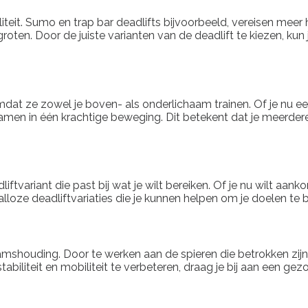
iteit. Sumo en trap bar deadlifts bijvoorbeeld, vereisen meer
groten. Door de juiste varianten van de deadlift te kiezen, ku
mdat ze zowel je boven- als onderlichaam trainen. Of je nu een
en in één krachtige beweging. Dit betekent dat je meerdere sp
adliftvariant die past bij wat je wilt bereiken. Of je nu wilt aa
talloze deadliftvariaties die je kunnen helpen om je doelen te 
mshouding. Door te werken aan de spieren die betrokken zijn bi
tabiliteit en mobiliteit te verbeteren, draag je bij aan een g