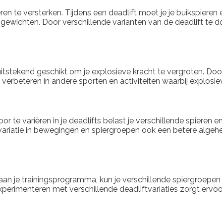
ren te versterken. Tijdens een deadlift moet je je buikspieren
e gewichten. Door verschillende varianten van de deadlift te d
tstekend geschikt om je explosieve kracht te vergroten. Door 
s verbeteren in andere sporten en activiteiten waarbij explosi
oor te variëren in je deadlifts belast je verschillende spiere
riatie in bewegingen en spiergroepen ook een betere algehele 
aan je trainingsprogramma, kun je verschillende spiergroepen 
experimenteren met verschillende deadliftvariaties zorgt erv