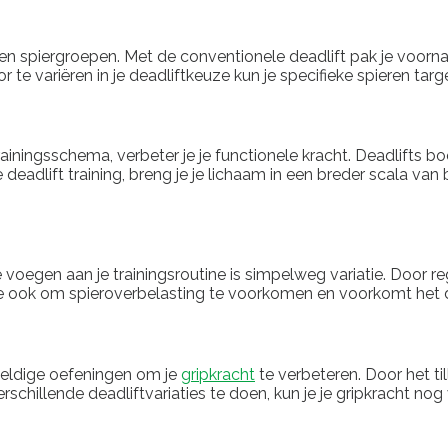
 en spiergroepen. Met de conventionele deadlift pak je voorna
 te variëren in je deadliftkeuze kun je specifieke spieren targe
rainingsschema, verbeter je je functionele kracht. Deadlifts 
e deadlift training, breng je je lichaam in een breder scala va
voegen aan je trainingsroutine is simpelweg variatie. Door reg
tie ook om spieroverbelasting te voorkomen en voorkomt het da
eweldige oefeningen om je
gripkracht
te verbeteren. Door het t
erschillende deadliftvariaties te doen, kun je je gripkracht no