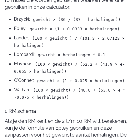
formules die worden gebruikt en waarvan we er drie
gebruiken in onze calculator:
Brzycki:
gewicht × (36 / (37 - herhalingen))
Epley:
gewicht × (1 + 0.0333 × herhalingen)
Lander:
(100 × gewicht ) / (101.3 - 2.67123 ×
herhalingen)
Lombardi:
gewicht × herhalingen ^ 0.1
Mayhew:
(100 × gewicht) / (52.2 + (41.9 × e-
0.055 × herhalingen))
O’Conner:
gewicht × (1 + 0.025 × herhalingen)
Wathan:
(100 × gewicht) / (48.8 + (53.8 × e ^
-0.075 × herhalingen))
1 RM schema
Als je de 1RM kent en de 2 t/m 10 RM wilt berekenen,
kun je de formule van Epley gebruiken en deze
aanpassen voor het gewenste aantal herhalingen. De