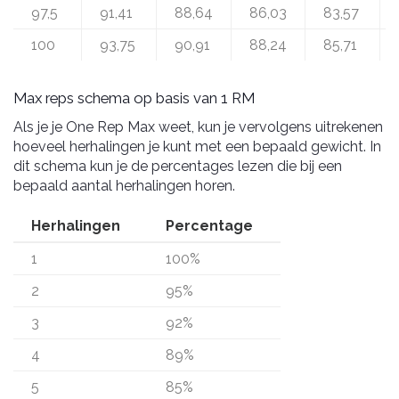
97,5
91,41
88,64
86,03
83,57
100
93,75
90,91
88,24
85,71
Max reps schema op basis van 1 RM
Als je je One Rep Max weet, kun je vervolgens uitrekenen
hoeveel herhalingen je kunt met een bepaald gewicht. In
dit schema kun je de percentages lezen die bij een
bepaald aantal herhalingen horen.
Herhalingen
Percentage
1
100%
2
95%
3
92%
4
89%
5
85%