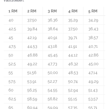
vaststellen:
1 RM
2 RM
3 RM
4 RM
5 RM
40
37,50
36,36
35,29
34,29
42,5
39,84
38,64
37,50
36,43
45
42,19
40,91
39,71
38,57
47,5
44,53
43,18
41,91
40,71
50
46,88
45,45
44,12
42,86
52,5
49,22
47,73
46,32
45,00
55
51,56
50,00
48,53
47,14
57,5
53,91
52,27
50,74
49,29
60
56,25
54,55
52,94
51,43
62,5
58,59
56,82
55,15
53,57
65
60,94
59,09
57,35
55,71