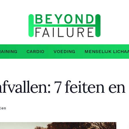
AINING
CARDIO
VOEDING
MENSELIJK LICHA
vallen: 7 feiten en 
ten