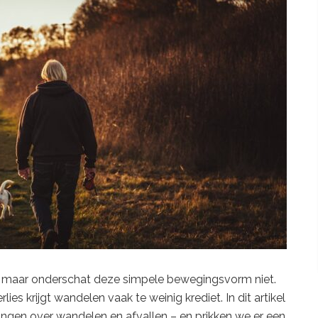
,
maar
onderschat
deze
simpele
bewegingsvorm
niet.
rlies
krijgt
wandelen
vaak
te
weinig
krediet.
In
dit
artikel
ingen
over
wandelen
en
afvallen –
en
prikken
we
er
een