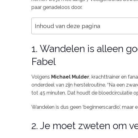
paar
genadeloos
door.
Inhoud van deze pagina
1.
Wandelen
is
alleen
g
Fabel
Volgens
Michael
Mulder
,
krachttrainer
en
fana
onderdeel
van
zijn
herstelroutine. “
Na
een
zwa
tot
45
minuten.
Dat
houdt
de
bloedcirculatie
o
Wandelen
is
dus
geen ‘
beginnerscardio’,
maar
2.
Je
moet
zweten
om
v