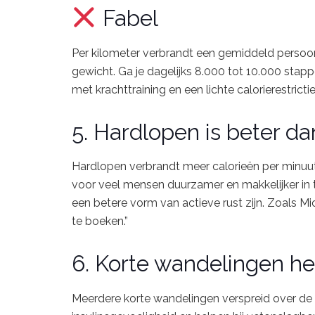
Fabel
Per
kilometer
verbrandt
een
gemiddeld
perso
gewicht.
Ga
je
dagelijks
8.000
tot
10.000
stap
met
krachttraining
en
een
lichte
calorierestrictie
5.
Hardlopen
is
beter
da
Hardlopen
verbrandt
meer
calorieën
per
minuu
voor
veel
mensen
duurzamer
en
makkelijker
in
een
betere
vorm
van
actieve
rust
zijn.
Zoals
Mi
te
boeken.”
6.
Korte
wandelingen
h
Meerdere
korte
wandelingen
verspreid
over
de