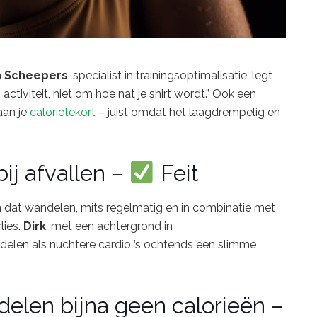
n
Scheepers
,
specialist
in
trainingsoptimalisatie,
legt
n
activiteit,
niet
om
hoe
nat
je
shirt
wordt.”
Ook
een
aan
je
calorietekort
–
juist
omdat
het
laagdrempelig
en
bij
afvallen –
Feit
n
dat
wandelen,
mits
regelmatig
en
in
combinatie
met
lies.
Dirk
,
met
een
achtergrond
in
delen
als
nuchtere
cardio ’
s
ochtends
een
slimme
delen
bijna
geen
calorieën –