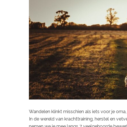
Wandelen
klinkt
misschien
als
iets
voor
je
oma
In
de
wereld
van
krachttraining,
herstel
en
vetve
nemen
we
je
mee
langs
7
veelgehoorde
bewer