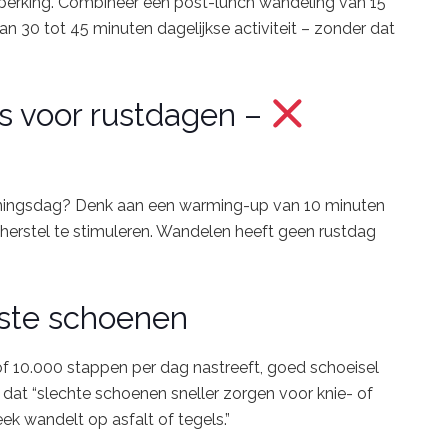
perking.
Combineer
een
post-
lunch
wandeling
van
15
aan
30
tot
45
minuten
dagelijkse
activiteit –
zonder
dat
ts
voor
rustdagen –
iningsdag?
Denk
aan
een
warming-
up
van
10
minuten
herstel
te
stimuleren.
Wandelen
heeft
geen
rustdag
iste
schoenen
of
10.000
stappen
per
dag
nastreeft,
goed
schoeisel
t
dat “
slechte
schoenen
sneller
zorgen
voor
knie-
of
eek
wandelt
op
asfalt
of
tegels.”