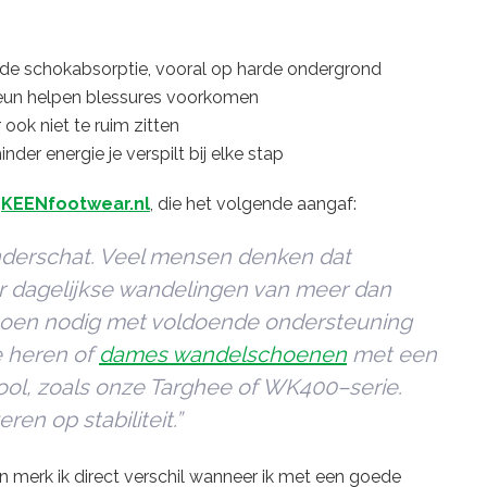
nde
schokabsorptie,
vooral
op
harde
ondergrond
eun
helpen
blessures
voorkomen
r
ook
niet
te
ruim
zitten
inder
energie
je
verspilt
bij
elke
stap
n
KEENfootwear.
nl
,
die
het
volgende
aangaf:
derschat.
Veel
mensen
denken
dat
r
dagelijkse
wandelingen
van
meer
dan
hoen
nodig
met
voldoende
ondersteuning
e heren of
dames wandelschoenen
met
een
ool,
zoals
onze
Targhee
of
WK400
–
serie.
veren
op
stabiliteit.”
en
merk
ik
direct
verschil
wanneer
ik
met
een
goede