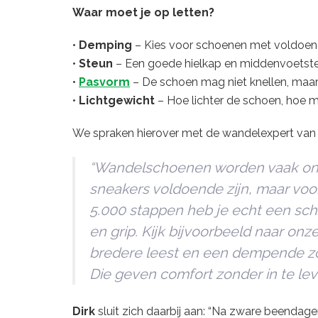
Waar
moet
je
op
letten?
•
Demping
–
Kies
voor
schoenen
met
voldoe
•
Steun
–
Een
goede
hielkap
en
middenvoetst
•
Pasvorm
–
De
schoen
mag
niet
knellen,
maa
•
Lichtgewicht
–
Hoe
lichter
de
schoen,
hoe
m
We
spraken
hierover
met
de
wandelexpert
va
“
Wandelschoenen
worden
vaak
on
sneakers
voldoende
zijn,
maar
voo
5.000
stappen
heb
je
echt
een
sc
en
grip.
Kijk
bijvoorbeeld
naar onz
bredere
leest
en
een
dempende
z
Die
geven
comfort
zonder
in
te
le
Dirk
sluit
zich
daarbij
aan: “
Na
zware
beendag