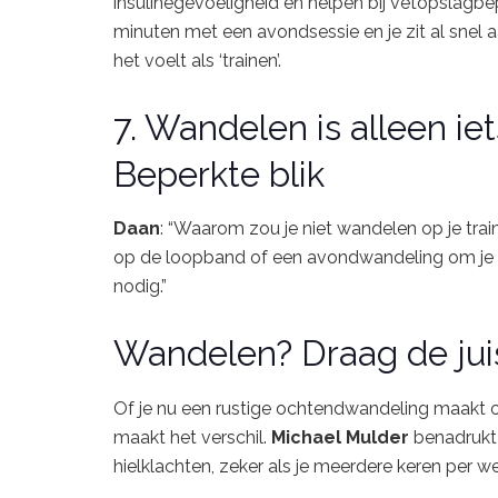
insulinegevoeligheid
en
helpen
bij
vetopslagbe
minuten
met
een
avondsessie
en
je
zit
al
snel
het
voelt
als ‘
trainen’.
7.
Wandelen
is
alleen
ie
Beperkte
blik
Daan
: “
Waarom
zou
je
niet
wandelen
op
je
tra
op
de
loopband
of
een
avondwandeling
om
je
nodig.”
Wandelen?
Draag
de
ju
Of
je
nu
een
rustige
ochtendwandeling
maakt
maakt
het
verschil.
Michael
Mulder
benadruk
hielklachten,
zeker
als
je
meerdere
keren
per
w