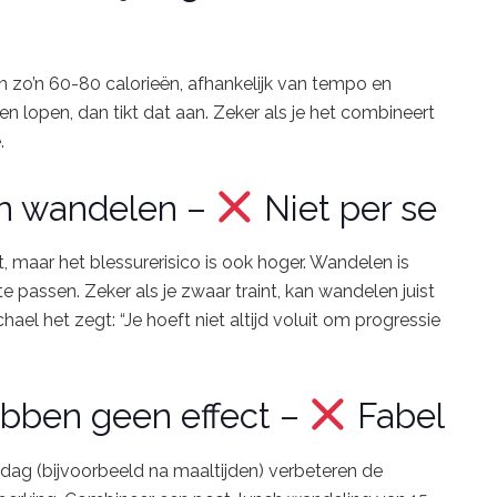
on
zo’n
60-
80
calorieën,
afhankelijk
van
tempo
en
pen
lopen,
dan
tikt
dat
aan.
Zeker
als
je
het
combineert
.
n
wandelen –
Niet
per
se
t,
maar
het
blessurerisico
is
ook
hoger.
Wandelen
is
te
passen.
Zeker
als
je
zwaar
traint,
kan
wandelen
juist
chael
het
zegt: “
Je
hoeft
niet
altijd
voluit
om
progressie
ebben
geen
effect –
Fabel
dag (
bijvoorbeeld
na
maaltijden)
verbeteren
de