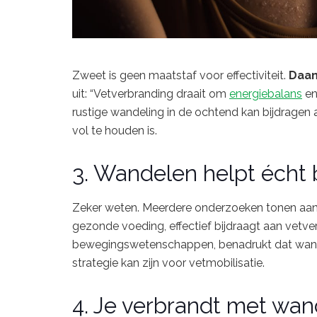
Zweet
is
geen
maatstaf
voor
effectiviteit.
Daa
uit: “
Vetverbranding
draait
om
energiebalans
e
rustige
wandeling
in
de
ochtend
kan
bijdragen
vol
te
houden
is.
3.
Wandelen
helpt
écht
Zeker
weten.
Meerdere
onderzoeken
tonen
aa
gezonde
voeding,
effectief
bijdraagt
aan
vetver
bewegingswetenschappen,
benadrukt
dat
wan
strategie
kan
zijn
voor
vetmobilisatie.
4.
Je
verbrandt
met
wan