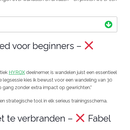
oed
voor
beginners –
tiek
HYROX
deelnemer,
is
wandelen
juist
een
essentieel
re
legsessie
kies
ik
bewust
voor
een
wandeling
van
30
p
gang
zonder
extra
impact
op
gewrichten.”
een
strategische
tool
in
elk
serieus
trainingsschema.
et
te
verbranden –
Fabel