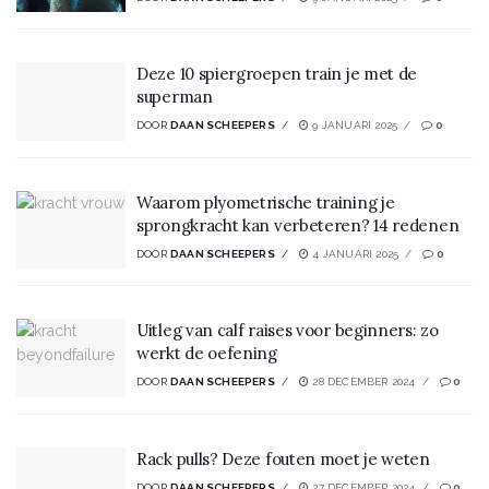
Deze 10 spiergroepen train je met de
superman
DOOR
DAAN SCHEEPERS
9 JANUARI 2025
0
Waarom plyometrische training je
sprongkracht kan verbeteren? 14 redenen
DOOR
DAAN SCHEEPERS
4 JANUARI 2025
0
Uitleg van calf raises voor beginners: zo
werkt de oefening
DOOR
DAAN SCHEEPERS
28 DECEMBER 2024
0
Rack pulls? Deze fouten moet je weten
DOOR
DAAN SCHEEPERS
27 DECEMBER 2024
0