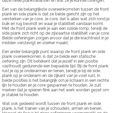
deze twee plankvarianten en wat ze je kunnen brengen.
Een van de belangrijkste overeenkomsten tussen de front
plank en side plank is dat ze beide gericht zijn op het
versterken van je core. Je core, dat is alles wat zich rond je
buik en rug bevindt en waar je stabiliteit vandaan komt.
Met de front plank werk je aan een solide romp, terwijl de
side plank zich richt op de zijwaartse stabiliteit van je core.
Beide oefeningen zorgen ervoor dat je die krachtnest in je
midden verstevigt en sterker maakt.
Een ander belangrijk punt waarop de front plank en side
plank overeenkomen, is dat ze beide een statische
oefening zijn. Dit betekent dat je jezelf in één positie
vasthoudt gedurende een bepaalde tijd. Bij de front plank
rust je op je onderarmen en tenen, terwijl je bij de side
plank op je onderarm en de zijkant van je voet rust. In
beide posities is het belangrijk om je lichaam in een rechte
lijn te houden en je core gespannen te houden. Je zult
merken dat je spieren flink aan het werk worden gezet om
je stabiel te houden.
Wat ook gedeeld wordt tussen de front plank en side
plank, is het trainen van je schouders, armen en benen.