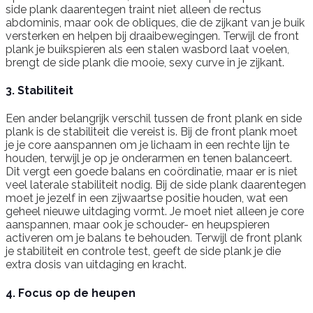
side plank daarentegen traint niet alleen de rectus
abdominis, maar ook de obliques, die de zijkant van je buik
versterken en helpen bij draaibewegingen. Terwijl de front
plank je buikspieren als een stalen wasbord laat voelen,
brengt de side plank die mooie, sexy curve in je zijkant.
3. Stabiliteit
Een ander belangrijk verschil tussen de front plank en side
plank is de stabiliteit die vereist is. Bij de front plank moet
je je core aanspannen om je lichaam in een rechte lijn te
houden, terwijl je op je onderarmen en tenen balanceert.
Dit vergt een goede balans en coördinatie, maar er is niet
veel laterale stabiliteit nodig. Bij de side plank daarentegen
moet je jezelf in een zijwaartse positie houden, wat een
geheel nieuwe uitdaging vormt. Je moet niet alleen je core
aanspannen, maar ook je schouder- en heupspieren
activeren om je balans te behouden. Terwijl de front plank
je stabiliteit en controle test, geeft de side plank je die
extra dosis van uitdaging en kracht.
4. Focus op de heupen