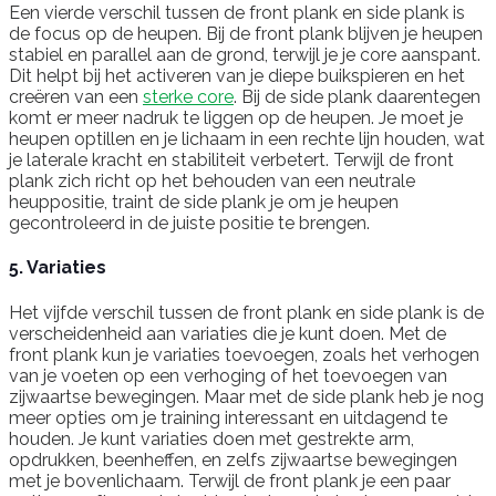
Een vierde verschil tussen de front plank en side plank is
de focus op de heupen. Bij de front plank blijven je heupen
stabiel en parallel aan de grond, terwijl je je core aanspant.
Dit helpt bij het activeren van je diepe buikspieren en het
creëren van een
sterke core
. Bij de side plank daarentegen
komt er meer nadruk te liggen op de heupen. Je moet je
heupen optillen en je lichaam in een rechte lijn houden, wat
je laterale kracht en stabiliteit verbetert. Terwijl de front
plank zich richt op het behouden van een neutrale
heuppositie, traint de side plank je om je heupen
gecontroleerd in de juiste positie te brengen.
5. Variaties
Het vijfde verschil tussen de front plank en side plank is de
verscheidenheid aan variaties die je kunt doen. Met de
front plank kun je variaties toevoegen, zoals het verhogen
van je voeten op een verhoging of het toevoegen van
zijwaartse bewegingen. Maar met de side plank heb je nog
meer opties om je training interessant en uitdagend te
houden. Je kunt variaties doen met gestrekte arm,
opdrukken, beenheffen, en zelfs zijwaartse bewegingen
met je bovenlichaam. Terwijl de front plank je een paar