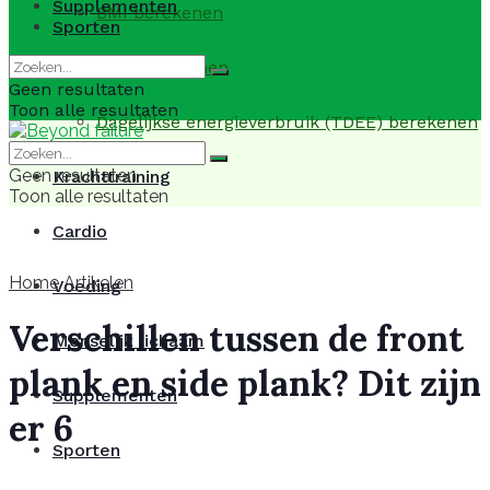
Supplementen
BMI berekenen
Sporten
BMR berekenen
Geen resultaten
Toon alle resultaten
Dagelijkse energieverbruik (TDEE) berekenen
Geen resultaten
Krachttraining
Toon alle resultaten
Cardio
Home
Artikelen
Voeding
Verschillen tussen de front
Menselijk lichaam
plank en side plank? Dit zijn
Supplementen
er 6
Sporten