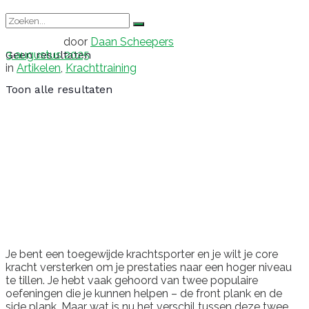
door
Daan Scheepers
3 augustus 2025
Geen resultaten
in
Artikelen
,
Krachttraining
Toon alle resultaten
Je bent een toegewijde krachtsporter en je wilt je core
kracht versterken om je prestaties naar een hoger niveau
te tillen. Je hebt vaak gehoord van twee populaire
oefeningen die je kunnen helpen – de front plank en de
side plank. Maar wat is nu het verschil tussen deze twee