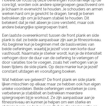
Hoewel de focus bij deze oefeningen voornamelijk op de
core ligt, worden ook andere spiergroepen geactiveerd om
je lichaam in evenwicht te houden. Je schouders en armen
werken hard om je gewicht te dragen, terwijl je benen
betrokken zijn om je lichaam stabiel te houden. Dit
betekent dat je niet alleen je core versterkt, maar ook
andere belangrijke spiergroepen traint.
Een laatste overeenkomst tussen de front plank en side
plank is dat ze beide aanpasbaar zijn aan je fitnessniveau.
Als beginner kun je beginnen met de basisversies van
beide oefeningen, waarbij je jezelf voor een korte duur
vasthoudt. Naarmate je sterker wordt, kun je de intensiteit
verhogen door de duur van de oefening te verlengen of
door variaties toe te voegen, zoals het verhogen van je
been tijdens de side plank. Op deze manier kun je jezelf
constant uitdagen en vooruitgang boeken.
Wat hebben we geleerd? De front plank en side plank
lijken misschien op elkaar, maar ze hebben ook hun eigen
unieke voordelen. Beide oefeningen versterken je core,
verbeteren je stabiliteit en betrekken meerdere
spiergroepen bij je workout. Ze zijn aanpasbaar aan je
fitnessniveau en kunnen je helpen om een sterke en