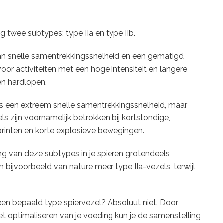
g twee subtypes: type IIa en type IIb.
an snelle samentrekkingssnelheid en een gematigd
oor activiteiten met een hoge intensiteit en langere
en hardlopen.
s een extreem snelle samentrekkingssnelheid, maar
 zijn voornamelijk betrokken bij kortstondige,
rinten en korte explosieve bewegingen.
ing van deze subtypes in je spieren grotendeels
ijvoorbeeld van nature meer type IIa-vezels, terwijl
 een bepaald type spiervezel? Absoluut niet. Door
et optimaliseren van je voeding kun je de samenstelling