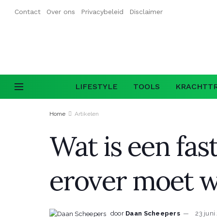
Contact
Over ons
Privacybeleid
Disclaimer
LIFESTYLE
TOOLS
KRACHTTR
Home
Artikelen
Wat is een fas
erover moet 
door
Daan Scheepers
23 juni