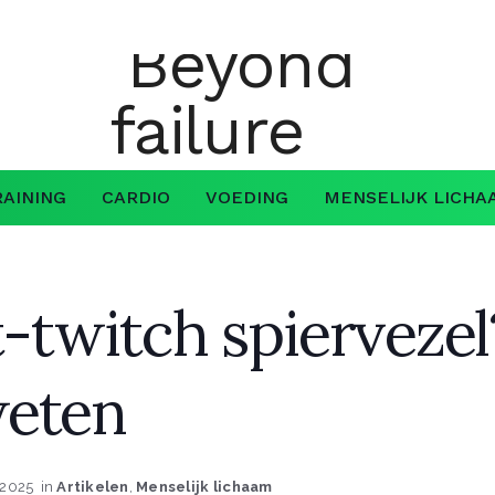
AINING
CARDIO
VOEDING
MENSELIJK LICHA
t-twitch spiervezel
weten
 2025
in
Artikelen
,
Menselijk lichaam