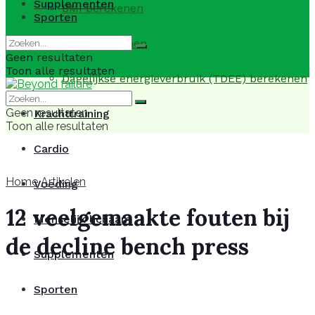
Supplementen
BMI berekenen
Sporten
BMR berekenen
Geen resultaten
Toon alle resultaten
Dagelijkse energieverbruik (TDEE) berekenen
Geen resultaten
Krachttraining
Toon alle resultaten
Cardio
Home
Artikelen
Voeding
12 veelgemaakte fouten bij
Menselijk lichaam
de decline bench press
Supplementen
Sporten