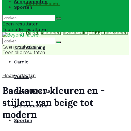
Supplementen
BMI berekenen
Sporten
BMR berekenen
Geen resultaten
Toon alle resultaten
Dagelijkse energieverbruik (TDEE) berekenen
Geen resultaten
Krachttraining
Toon alle resultaten
Cardio
Home
Artikelen
Voeding
Badkamer kleuren en -
Menselijk lichaam
stijlen: van beige tot
Supplementen
modern
Sporten