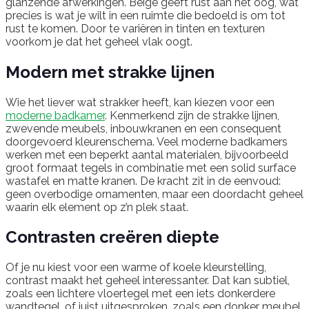
glanzende afwerkingen. Beige geeft rust aan het oog, wat
precies is wat je wilt in een ruimte die bedoeld is om tot
rust te komen. Door te variëren in tinten en texturen
voorkom je dat het geheel vlak oogt.
Modern met strakke lijnen
Wie het liever wat strakker heeft, kan kiezen voor een
moderne badkamer
. Kenmerkend zijn de strakke lijnen,
zwevende meubels, inbouwkranen en een consequent
doorgevoerd kleurenschema. Veel moderne badkamers
werken met een beperkt aantal materialen, bijvoorbeeld
groot formaat tegels in combinatie met een solid surface
wastafel en matte kranen. De kracht zit in de eenvoud:
geen overbodige ornamenten, maar een doordacht geheel
waarin elk element op z’n plek staat.
Contrasten creëren diepte
Of je nu kiest voor een warme of koele kleurstelling,
contrast maakt het geheel interessanter. Dat kan subtiel,
zoals een lichtere vloertegel met een iets donkerdere
wandtegel, of juist uitgesproken, zoals een donker meubel