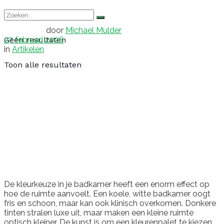
door
Michael Mulder
27 februari 2026
Geen resultaten
in
Artikelen
Toon alle resultaten
De kleurkeuze in je badkamer heeft een enorm effect op
hoe de ruimte aanvoelt. Een koele, witte badkamer oogt
fris en schoon, maar kan ook klinisch overkomen. Donkere
tinten stralen luxe uit, maar maken een kleine ruimte
optisch kleiner. De kunst is om een kleurenpalet te kiezen