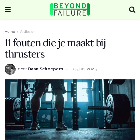
Home
Artikelen
11 fouten die je maakt bij
thrusters
door
Daan Scheepers
25 juni 2025