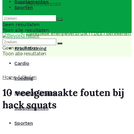
Supplementen
BMI berekenen
Sporten
BMR berekenen
Geen resultaten
Toon alle resultaten
Dagelijkse energieverbruik (TDEE) berekenen
Geen resultaten
Krachttraining
Toon alle resultaten
Cardio
Home
Artikelen
Voeding
10 veelgemaakte fouten bij
Menselijk lichaam
hack squats
Supplementen
Sporten