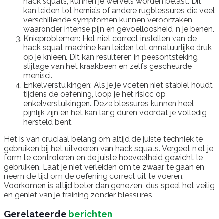
hack squats, kunnen je wervels worden belast. Dit
kan leiden tot hernia’s of andere rugblessures die veel
verschillende symptomen kunnen veroorzaken,
waaronder intense pijn en gevoelloosheid in je benen.
Knieproblemen: Het niet correct instellen van de
hack squat machine kan leiden tot onnatuurlijke druk
op je knieën. Dit kan resulteren in peesontsteking,
slijtage van het kraakbeen en zelfs gescheurde
menisci.
Enkelverstuikingen: Als je je voeten niet stabiel houdt
tijdens de oefening, loop je het risico op
enkelverstuikingen. Deze blessures kunnen heel
pijnlijk zijn en het kan lang duren voordat je volledig
hersteld bent.
Het is van cruciaal belang om altijd de juiste techniek te
gebruiken bij het uitvoeren van hack squats. Vergeet niet je
form te controleren en de juiste hoeveelheid gewicht te
gebruiken. Laat je niet verleiden om te zwaar te gaan en
neem de tijd om de oefening correct uit te voeren.
Voorkomen is altijd beter dan genezen, dus speel het veilig
en geniet van je training zonder blessures.
Gerelateerde
berichten