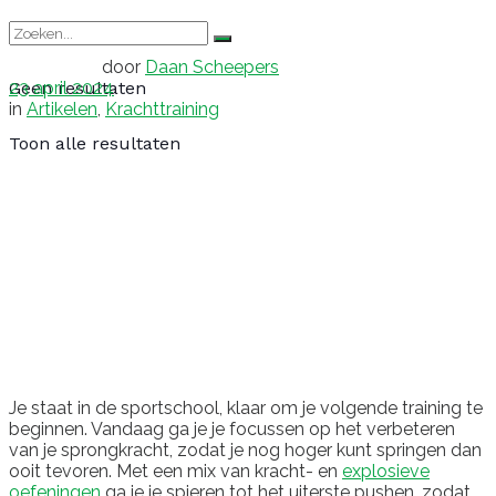
door
Daan Scheepers
23 april 2024
Geen resultaten
in
Artikelen
,
Krachttraining
Toon alle resultaten
Je staat in de sportschool, klaar om je volgende training te
beginnen. Vandaag ga je je focussen op het verbeteren
van je sprongkracht, zodat je nog hoger kunt springen dan
ooit tevoren. Met een mix van kracht- en
explosieve
oefeningen
ga je je spieren tot het uiterste pushen, zodat