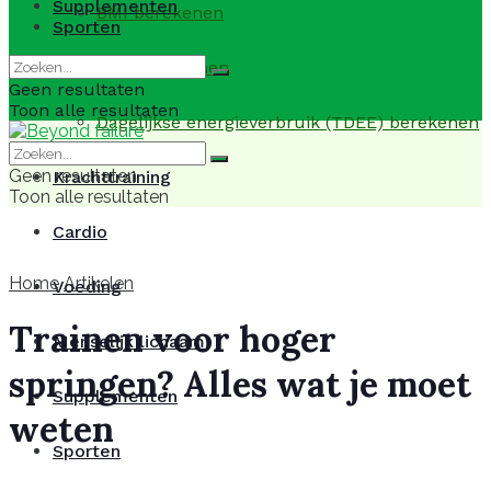
Supplementen
BMI berekenen
Sporten
BMR berekenen
Geen resultaten
Toon alle resultaten
Dagelijkse energieverbruik (TDEE) berekenen
Geen resultaten
Krachttraining
Toon alle resultaten
Cardio
Home
Artikelen
Voeding
Trainen voor hoger
Menselijk lichaam
springen? Alles wat je moet
Supplementen
weten
Sporten