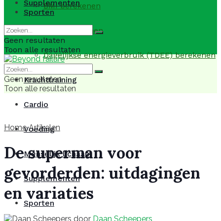
Supplementen
BMI berekenen
Sporten
BMR berekenen
Geen resultaten
Toon alle resultaten
Dagelijkse energieverbruik (TDEE) berekenen
Geen resultaten
Krachttraining
Toon alle resultaten
Cardio
Home
Artikelen
Voeding
De superman voor
Menselijk lichaam
gevorderden: uitdagingen
Supplementen
en variaties
Sporten
door
Daan Scheepers