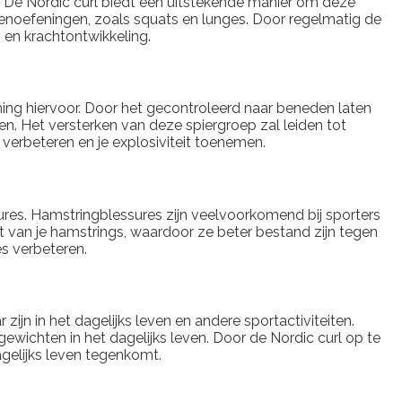
n. De Nordic curl biedt een uitstekende manier om deze
eenoefeningen, zoals squats en lunges. Door regelmatig de
i en krachtontwikkeling.
efening hiervoor. Door het gecontroleerd naar beneden laten
ten. Het versterken van deze spiergroep zal leiden tot
n verbeteren en je explosiviteit toenemen.
ures. Hamstringblessures zijn veelvoorkomend bij sporters
teit van je hamstrings, waardoor ze beter bestand zijn tegen
es verbeteren.
zijn in het dagelijks leven en andere sportactiviteiten.
ewichten in het dagelijks leven. Door de Nordic curl op te
dagelijks leven tegenkomt.