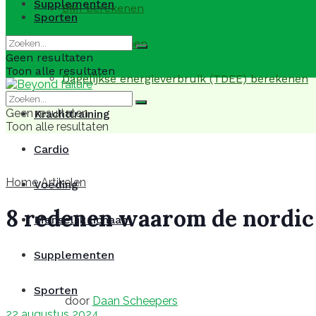
Supplementen
BMI berekenen
Sporten
BMR berekenen
Geen resultaten
Toon alle resultaten
Dagelijkse energieverbruik (TDEE) berekenen
Geen resultaten
Krachttraining
Toon alle resultaten
Cardio
Home
Artikelen
Voeding
8 redenen waarom de nordic 
Menselijk lichaam
Supplementen
Sporten
door
Daan Scheepers
22 augustus 2024