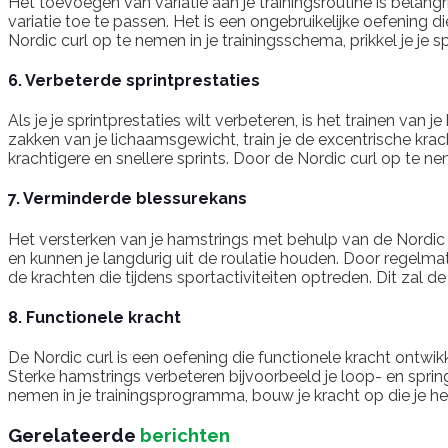
Het toevoegen van variatie aan je trainingsroutine is belan
variatie toe te passen. Het is een ongebruikelijke oefenin
Nordic curl op te nemen in je trainingsschema, prikkel je je 
6. Verbeterde sprintprestaties
Als je je sprintprestaties wilt verbeteren, is het trainen va
zakken van je lichaamsgewicht, train je de excentrische krach
krachtigere en snellere sprints. Door de Nordic curl op te ne
7. Verminderde blessurekans
Het versterken van je hamstrings met behulp van de Nordic 
en kunnen je langdurig uit de roulatie houden. Door regelmati
de krachten die tijdens sportactiviteiten optreden. Dit zal 
8. Functionele kracht
De Nordic curl is een oefening die functionele kracht ontwikk
Sterke hamstrings verbeteren bijvoorbeeld je loop- en sprin
nemen in je trainingsprogramma, bouw je kracht op die je help
Gerelateerde
berichten