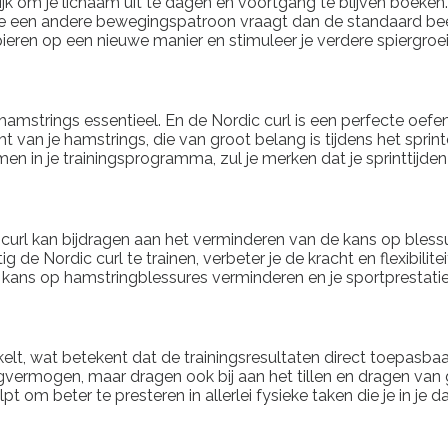
grijk om je lichaam uit te dagen en voortgang te blijven boeke
g die een andere bewegingspatroon vraagt dan de standaard b
spieren op een nieuwe manier en stimuleer je verdere spiergroe
n je hamstrings essentieel. En de Nordic curl is een perfecte o
t van je hamstrings, die van groot belang is tijdens het sprin
men in je trainingsprogramma, zul je merken dat je sprinttijde
curl kan bijdragen aan het verminderen van de kans op bless
g de Nordic curl te trainen, verbeter je de kracht en flexibili
de kans op hamstringblessures verminderen en je sportprestati
elt, wat betekent dat de trainingsresultaten direct toepasbaar 
gvermogen, maar dragen ook bij aan het tillen en dragen van g
t om beter te presteren in allerlei fysieke taken die je in je 