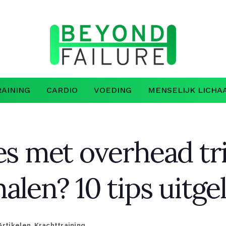
AINING
CARDIO
VOEDING
MENSELIJK LICHA
es met overhead tr
alen? 10 tips uitge
Artikelen
,
Krachttraining