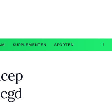
AM
SUPPLEMENTEN
SPORTEN
icep
legd