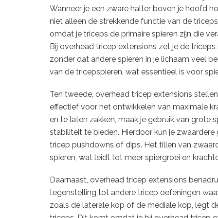
Wanneer je een zware halter boven je hoofd hou
niet alleen de strekkende functie van de tricep
omdat je triceps de primaire spieren zijn die v
Bij overhead tricep extensions zet je de tricep
zonder dat andere spieren in je lichaam veel bel
van de tricepspieren, wat essentieel is voor sp
Ten tweede, overhead tricep extensions stellen 
effectief voor het ontwikkelen van maximale krac
en te laten zakken, maak je gebruik van grote 
stabiliteit te bieden. Hierdoor kun je zwaardere
tricep pushdowns of dips. Het tillen van zwaar
spieren, wat leidt tot meer spiergroei en krach
Daarnaast, overhead tricep extensions benadruk
tegenstelling tot andere tricep oefeningen waarb
zoals de laterale kop of de mediale kop, legt 
triceps. Dit komt omdat je bij overhead tricep e