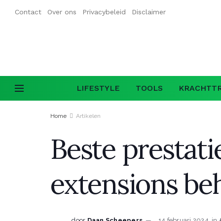
Contact
Over ons
Privacybeleid
Disclaimer
LIFESTYLE
TOOLS
KRACHTTR
Home
Artikelen
Beste prestati
extensions beh
door
Daan Scheepers
14 februari 2024
in