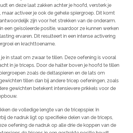
dt en deze laat zakken achter je hoofd, versterk je
s, maar activeer je ook de gehele spiergroep. Dit komt
erantwoordelijk zijn voor het strekken van de onderarm.
s in een geïsoleerde positie, waardoor ze kunnen werken
asting ervaren. Dit resulteert in een intense activering
iergroei en krachttoename.
je in staat om zwaar te tillen. Deze oefening is vooral
ht in je triceps. Door de halter boven je hoofd te tillen
spiergroepen zoals de deltaspieren en de lats om
 gewichten tillen dan bij andere tricep oefeningen, zoals
dere gewichten betekent intensievere prikkels voor de
topbouw.
ken de volledige lengte van de tricepspier. In
ij de nadruk ligt op specifieke delen van de triceps,
deze oefening de nadruk op alle drie de koppen van de
xtensions de triceps in een gestrekte positie houdt