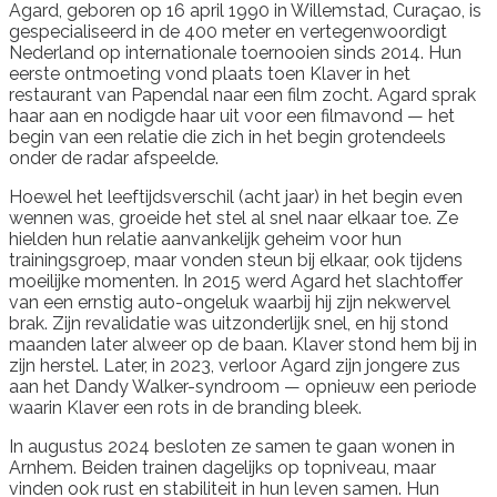
Agard, geboren op 16 april 1990 in Willemstad, Curaçao, is
gespecialiseerd in de 400 meter en vertegenwoordigt
Nederland op internationale toernooien sinds 2014. Hun
eerste ontmoeting vond plaats toen Klaver in het
restaurant van Papendal naar een film zocht. Agard sprak
haar aan en nodigde haar uit voor een filmavond — het
begin van een relatie die zich in het begin grotendeels
onder de radar afspeelde.
Hoewel het leeftijdsverschil (acht jaar) in het begin even
wennen was, groeide het stel al snel naar elkaar toe. Ze
hielden hun relatie aanvankelijk geheim voor hun
trainingsgroep, maar vonden steun bij elkaar, ook tijdens
moeilijke momenten. In 2015 werd Agard het slachtoffer
van een ernstig auto-ongeluk waarbij hij zijn nekwervel
brak. Zijn revalidatie was uitzonderlijk snel, en hij stond
maanden later alweer op de baan. Klaver stond hem bij in
zijn herstel. Later, in 2023, verloor Agard zijn jongere zus
aan het Dandy Walker-syndroom — opnieuw een periode
waarin Klaver een rots in de branding bleek.
In augustus 2024 besloten ze samen te gaan wonen in
Arnhem. Beiden trainen dagelijks op topniveau, maar
vinden ook rust en stabiliteit in hun leven samen. Hun