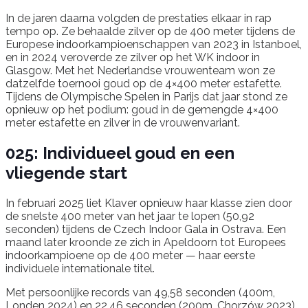
In de jaren daarna volgden de prestaties elkaar in rap
tempo op. Ze behaalde zilver op de 400 meter tijdens de
Europese indoorkampioenschappen van 2023 in Istanboel,
en in 2024 veroverde ze zilver op het WK indoor in
Glasgow. Met het Nederlandse vrouwenteam won ze
datzelfde toernooi goud op de 4×400 meter estafette.
Tijdens de Olympische Spelen in Parijs dat jaar stond ze
opnieuw op het podium: goud in de gemengde 4×400
meter estafette en zilver in de vrouwenvariant.
025: Individueel goud en een
vliegende start
In februari 2025 liet Klaver opnieuw haar klasse zien door
de snelste 400 meter van het jaar te lopen (50,92
seconden) tijdens de Czech Indoor Gala in Ostrava. Een
maand later kroonde ze zich in Apeldoorn tot Europees
indoorkampioene op de 400 meter — haar eerste
individuele internationale titel.
Met persoonlijke records van 49,58 seconden (400m,
Londen 2024) en 22,46 seconden (200m, Chorzów 2023)