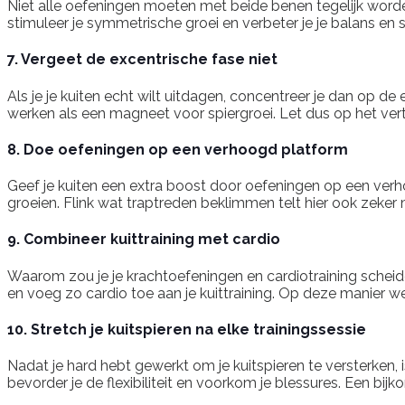
Niet alle oefeningen moeten met beide benen tegelijk worden
stimuleer je symmetrische groei en verbeter je je balans en st
7. Vergeet de excentrische fase niet
Als je je kuiten echt wilt uitdagen, concentreer je dan op
werken als een magneet voor spiergroei. Let dus op het vert
8. Doe oefeningen op een verhoogd platform
Geef je kuiten een extra boost door oefeningen op een verho
groeien. Flink wat traptreden beklimmen telt hier ook zeker
9. Combineer kuittraining met cardio
Waarom zou je je krachtoefeningen en cardiotraining sche
en voeg zo cardio toe aan je kuittraining. Op deze manier w
10. Stretch je kuitspieren na elke trainingssessie
Nadat je hard hebt gewerkt om je kuitspieren te versterken, i
bevorder je de flexibiliteit en voorkom je blessures. Een b