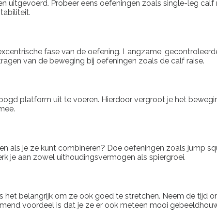
 uitgevoerd. Probeer eens oefeningen zoals single-leg calf ra
abiliteit.
 de excentrische fase van de oefening. Langzame, gecontroleer
ragen van de beweging bij oefeningen zoals de calf raise.
ogd platform uit te voeren. Hierdoor vergroot je het bewegin
 mee.
iden als je ze kunt combineren? Doe oefeningen zoals jump 
erk je aan zowel uithoudingsvermogen als spiergroei.
s het belangrijk om ze ook goed te stretchen. Neem de tijd om 
ijkomend voordeel is dat je ze er ook meteen mooi gebeeldhouw