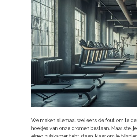
We maken allemaal wel eens de fout om te denk
hoekjes van onze dromen bestaan. Maar stel je e
eigen huiskamer hebt staan, klaar om je bilspiere