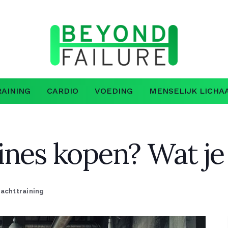
AINING
CARDIO
VOEDING
MENSELIJK LICHA
ines kopen? Wat je
achttraining