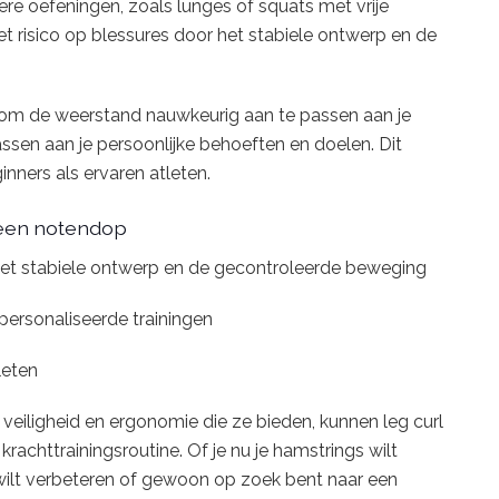
ere oefeningen, zoals lunges of squats met vrije
et risico op blessures door het stabiele ontwerp en de
at om de weerstand nauwkeurig aan te passen aan je
assen aan je persoonlijke behoeften en doelen. Dit
nners als ervaren atleten.
n een notendop
j het stabiele ontwerp en de gecontroleerde beweging
ersonaliseerde trainingen
leten
veiligheid en ergonomie die ze bieden, kunnen leg curl
rachttrainingsroutine. Of je nu je hamstrings wilt
n wilt verbeteren of gewoon op zoek bent naar een