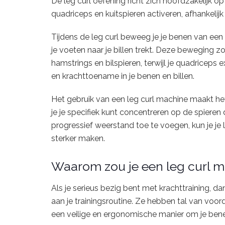
De leg curl oefening richt zich hoofdzakelijk o
quadriceps en kuitspieren activeren, afhankelijk
Tijdens de leg curl beweeg je je benen van een 
je voeten naar je billen trekt. Deze beweging 
hamstrings en bilspieren, terwijl je quadriceps 
en krachttoename in je benen en billen.
Het gebruik van een leg curl machine maakt het
je je specifiek kunt concentreren op de spieren d
progressief weerstand toe te voegen, kun je je l
sterker maken.
Waarom zou je een leg curl 
Als je serieus bezig bent met krachttraining, d
aan je trainingsroutine. Ze hebben tal van voor
een veilige en ergonomische manier om je benen