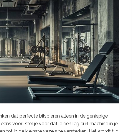
en dat perfecte bilspieren alleen in de geniepige
ens voor… stel je voor dat je een leg curl machine in je
n tot in de kleinste vezels te versterken. Het wordt tijd