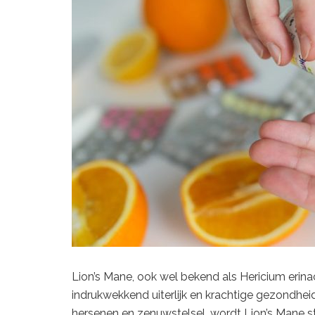
Lion’s Mane, ook wel bekend als Hericium erin
indrukwekkend uiterlijk en krachtige gezondhei
hersenen en zenuwstelsel, wordt Lion’s Mane 