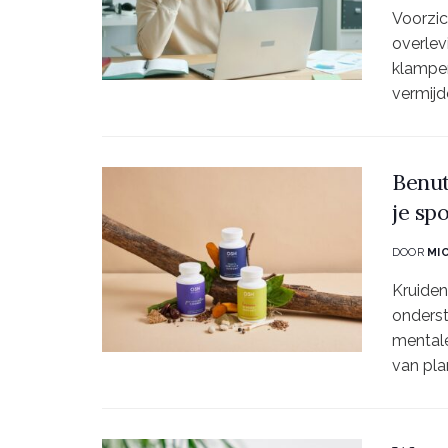
Voorzic
overlev
klampe
vermijd
Benut
je sp
DOOR
MI
Kruiden
onderst
mentale
van pla