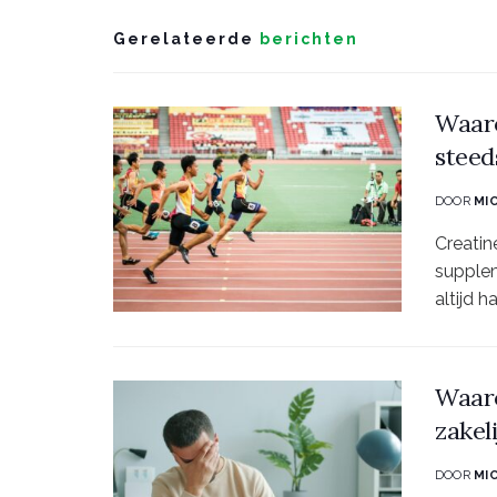
Gerelateerde
berichten
Waaro
steed
DOOR
MI
Creatin
supplem
altijd 
Waaro
zakel
DOOR
MI