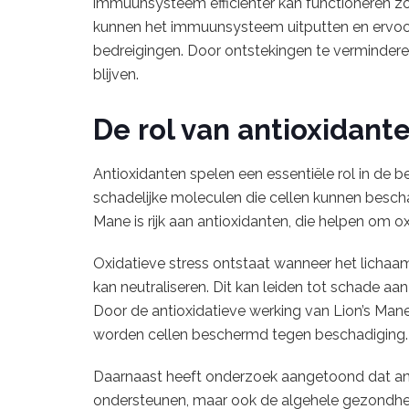
immuunsysteem efficiënter kan functioneren zo
kunnen het immuunsysteem uitputten en ervoo
bedreigingen. Door ontstekingen te verminderen
blijven.
De rol van antioxidante
Antioxidanten spelen een essentiële rol in de b
schadelijke moleculen die cellen kunnen bescha
Mane is rijk aan antioxidanten, die helpen om o
Oxidatieve stress ontstaat wanneer het lichaam 
kan neutraliseren. Dit kan leiden tot schade a
Door de antioxidatieve werking van Lion’s Ma
worden cellen beschermd tegen beschadiging.
Daarnaast heeft onderzoek aangetoond dat an
ondersteunen, maar ook de algehele gezondhei