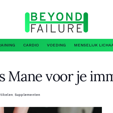
AINING
CARDIO
VOEDING
MENSELIJK LICHA
’s Mane voor je i
rtikelen
,
Supplementen