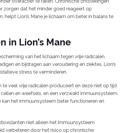
nder overactief te raken. Chronische ontstekingen
r zorgen dat het minder goed reageert op
, helpt Lion’s Mane je lichaam om beter in balans te
n in Lion’s Mane
escherming van het lichaam tegen vrije radicalen,
digen en bijdragen aan veroudering en ziektes. Lion’s
xidatieve stress te verminderen.
te veel vrije radicalen produceert en deze niet op tijd
an cellen en weefsels, en een verzwakt immuunsysteem.
ne kan het immuunsysteem beter functioneren en
tioxidanten niet alleen het immuunsysteem
d verbeteren door het risico op chronische