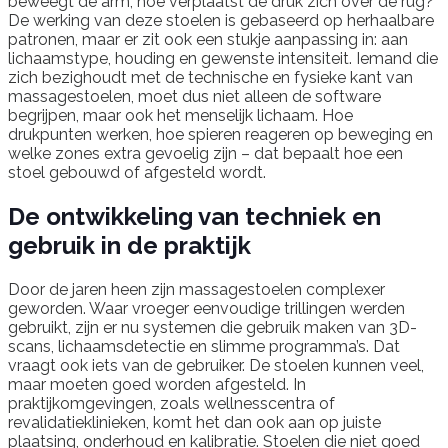
beweegt de arm, hoe verplaatst de druk zich over de rug?
De werking van deze stoelen is gebaseerd op herhaalbare
patronen, maar er zit ook een stukje aanpassing in: aan
lichaamstype, houding en gewenste intensiteit. Iemand die
zich bezighoudt met de technische en fysieke kant van
massagestoelen, moet dus niet alleen de software
begrijpen, maar ook het menselijk lichaam. Hoe
drukpunten werken, hoe spieren reageren op beweging en
welke zones extra gevoelig zijn – dat bepaalt hoe een
stoel gebouwd of afgesteld wordt.
De ontwikkeling van techniek en
gebruik in de praktijk
Door de jaren heen zijn massagestoelen complexer
geworden. Waar vroeger eenvoudige trillingen werden
gebruikt, zijn er nu systemen die gebruik maken van 3D-
scans, lichaamsdetectie en slimme programma’s. Dat
vraagt ook iets van de gebruiker. De stoelen kunnen veel,
maar moeten goed worden afgesteld. In
praktijkomgevingen, zoals wellnesscentra of
revalidatieklinieken, komt het dan ook aan op juiste
plaatsing, onderhoud en kalibratie. Stoelen die niet goed