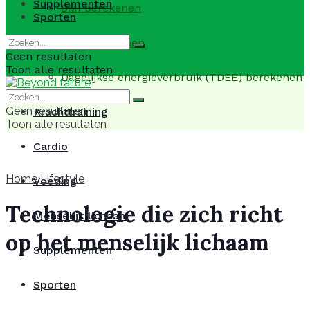
Supplementen
BMI berekenen
Sporten
BMR berekenen
Geen resultaten
Toon alle resultaten
Dagelijkse energieverbruik (TDEE) berekenen
Geen resultaten
Krachttraining
Toon alle resultaten
Cardio
Home
Lifestyle
Voeding
Technologie die zich richt
Menselijk lichaam
op het menselijk lichaam
Supplementen
Sporten