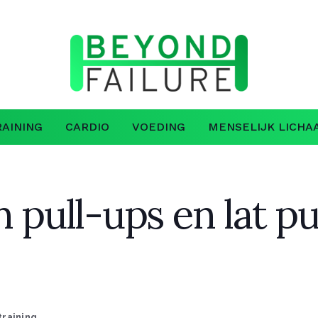
AINING
CARDIO
VOEDING
MENSELIJK LICHA
n pull-ups en lat p
training