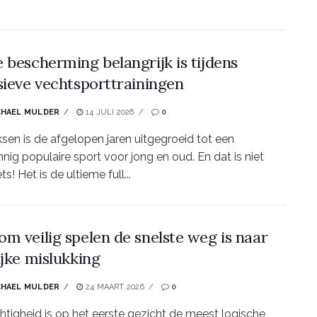
 bescherming belangrijk is tijdens
sieve vechtsporttrainingen
CHAEL MULDER
14 JULI 2026
0
sen is de afgelopen jaren uitgegroeid tot een
nig populaire sport voor jong en oud. En dat is niet
ts! Het is de ultieme full...
m veilig spelen de snelste weg is naar
ijke mislukking
CHAEL MULDER
24 MAART 2026
0
htigheid is op het eerste gezicht de meest logische