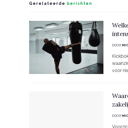
Gerelateerde
berichten
Welke
inten
DOOR
MI
Kickbok
waanzin
voor nie
Waaro
zakel
DOOR
MI
Voorzic