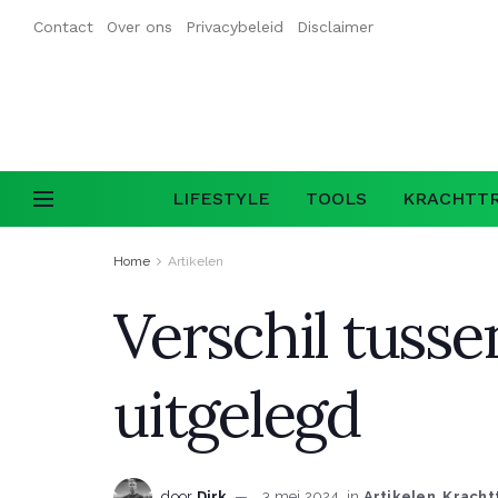
Contact
Over ons
Privacybeleid
Disclaimer
LIFESTYLE
TOOLS
KRACHTTR
Home
Artikelen
Verschil tusse
uitgelegd
door
Dirk
3 mei 2024
in
Artikelen
,
Kracht