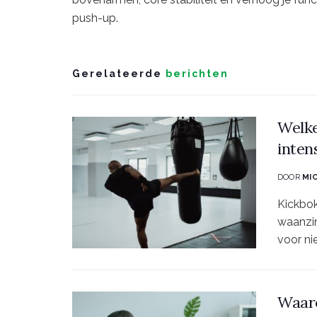
push-up.
Gerelateerde
berichten
Welke
inten
DOOR
MI
Kickbok
waanzin
voor nie
Waaro