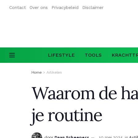
Contact
Over ons
Privacybeleid
Disclaimer
LIFESTYLE
TOOLS
KRACHTTR
Home
Artikelen
Waarom de han
je routine
door
Daan Scheepers
10 mei 2024
in
Art