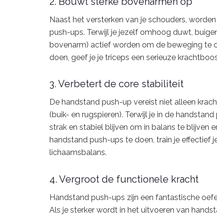
2. Bouwt sterke bovenarmen op
Naast het versterken van je schouders, worden
push-ups. Terwijl je jezelf omhoog duwt, buigen
bovenarm) actief worden om de beweging te o
doen, geef je je triceps een serieuze krachtbo
3. Verbetert de core stabiliteit
De handstand push-up vereist niet alleen kracht 
(buik- en rugspieren). Terwijl je in de handstan
strak en stabiel blijven om in balans te blijve
handstand push-ups te doen, train je effectief je
lichaamsbalans.
4. Vergroot de functionele kracht
Handstand push-ups zijn een fantastische oef
Als je sterker wordt in het uitvoeren van han