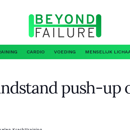
AINING
CARDIO
VOEDING
MENSELIJK LICHA
dstand push-up on
ikelen
,
Krachttraining