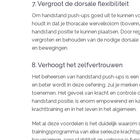
7. Vergroot de dorsale flexibiliteit
Om handstand push-ups goed uit te kunnen voere
houdt in dat je thoracale wervelkolom (bovenr
handstand positie te kunnen plaatsen. Door re
vergroten en behouden van de nodige dorsale fl
en bewegingen.
8. Verhoogt het zelfvertrouwen
Het beheersen van handstand push-ups is een i
en beter wordt in deze oefening, zul je merken
toenemen. Het gevoel van kracht en controle da
handstand positie, is enorm empowerend en kan
krachttraining en in het leven in het algemeen.
Met al deze voordelen is het duidelijk waarom
trainingsprogramma van elke serieuze krachtspo
bovenarmen, core stabiliteit en verhoog je fu