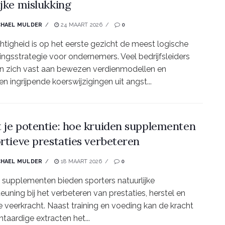
ijke mislukking
CHAEL MULDER
24 MAART 2026
0
htigheid is op het eerste gezicht de meest logische
ingsstrategie voor ondernemers. Veel bedrijfsleiders
n zich vast aan bewezen verdienmodellen en
en ingrijpende koerswijzigingen uit angst...
 je potentie: hoe kruiden supplementen
ortieve prestaties verbeteren
CHAEL MULDER
18 MAART 2026
0
 supplementen bieden sporters natuurlijke
euning bij het verbeteren van prestaties, herstel en
 veerkracht. Naast training en voeding kan de kracht
ntaardige extracten het...