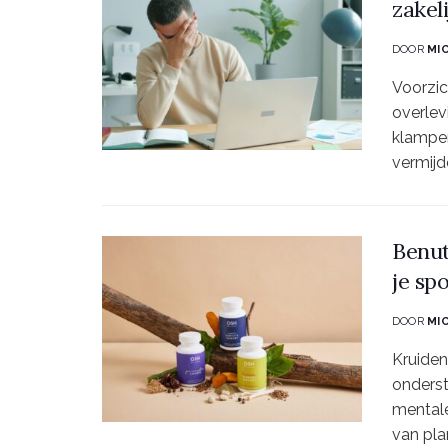
zakel
DOOR
MI
Voorzic
overlev
klampe
vermijd
Benut
je sp
DOOR
MI
Kruiden
onderst
mentale
van pla