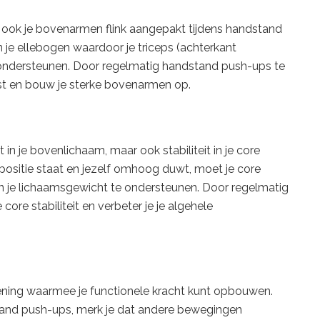
 ook je bovenarmen flink aangepakt tijdens handstand
 je ellebogen waardoor je triceps (achterkant
ndersteunen. Door regelmatig handstand push-ups te
ost en bouw je sterke bovenarmen op.
in je bovenlichaam, maar ook stabiliteit in je core
d positie staat en jezelf omhoog duwt, moet je core
n en je lichaamsgewicht te ondersteunen. Door regelmatig
 core stabiliteit en verbeter je je algehele
ening waarmee je functionele kracht kunt opbouwen.
dstand push-ups, merk je dat andere bewegingen