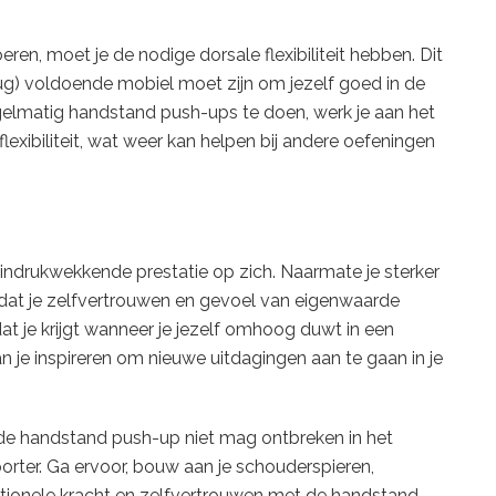
n, moet je de nodige dorsale flexibiliteit hebben. Dit
ug) voldoende mobiel moet zijn om jezelf goed in de
gelmatig handstand push-ups te doen, werk je aan het
exibiliteit, wat weer kan helpen bij andere oefeningen
ndrukwekkende prestatie op zich. Naarmate je sterker
 dat je zelfvertrouwen en gevoel van eigenwaarde
t je krijgt wanneer je jezelf omhoog duwt in een
 je inspireren om nieuwe uitdagingen aan te gaan in je
 de handstand push-up niet mag ontbreken in het
rter. Ga ervoor, bouw aan je schouderspieren,
nctionele kracht en zelfvertrouwen met de handstand