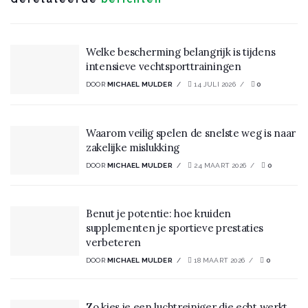
Welke bescherming belangrijk is tijdens
intensieve vechtsporttrainingen
DOOR
MICHAEL MULDER
14 JULI 2026
0
Waarom veilig spelen de snelste weg is naar
zakelijke mislukking
DOOR
MICHAEL MULDER
24 MAART 2026
0
Benut je potentie: hoe kruiden
supplementen je sportieve prestaties
verbeteren
DOOR
MICHAEL MULDER
18 MAART 2026
0
Zo kies je een luchtreiniger die echt werkt