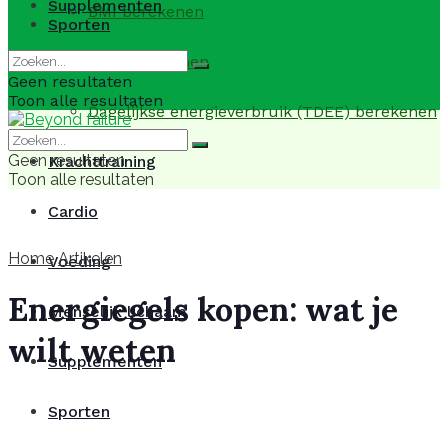
Supplementen
BMI berekenen
Sporten
BMR berekenen
Geen resultaten
Toon alle resultaten
Dagelijkse energieverbruik (TDEE) berekenen
Geen resultaten
Krachttraining
Toon alle resultaten
Cardio
Home
Artikelen
Voeding
Energiegels kopen: wat je
Menselijk lichaam
wilt weten
Supplementen
Sporten