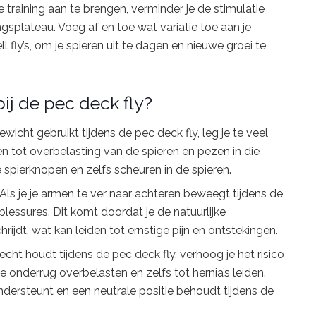
je training aan te brengen, verminder je de stimulatie
ngsplateau. Voeg af en toe wat variatie toe aan je
l fly’s, om je spieren uit te dagen en nieuwe groei te
j de pec deck fly?
ewicht gebruikt tijdens de pec deck fly, leg je te veel
en tot overbelasting van de spieren en pezen in die
ke spierknopen en zelfs scheuren in de spieren.
Als je je armen te ver naar achteren beweegt tijdens de
lessures. Dit komt doordat je de natuurlijke
ijdt, wat kan leiden tot ernstige pijn en ontstekingen.
t recht houdt tijdens de pec deck fly, verhoog je het risico
e onderrug overbelasten en zelfs tot hernia’s leiden.
ondersteunt en een neutrale positie behoudt tijdens de