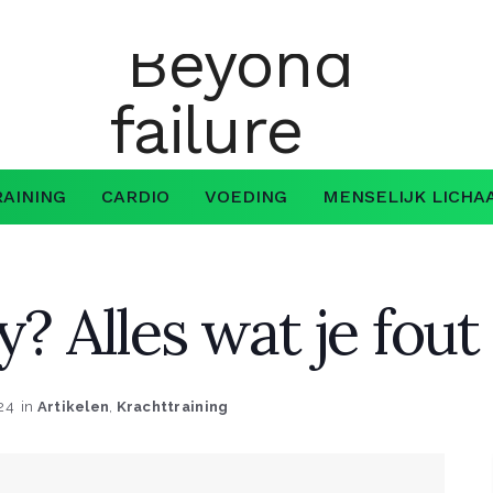
AINING
CARDIO
VOEDING
MENSELIJK LICHA
y? Alles wat je fou
24
in
Artikelen
,
Krachttraining