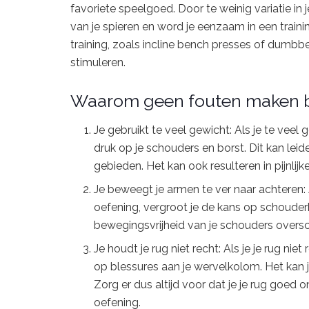
favoriete speelgoed. Door te weinig variatie in 
van je spieren en word je eenzaam in een traini
training, zoals incline bench presses of dumbbel
stimuleren.
Waarom geen fouten maken bi
Je gebruikt te veel gewicht: Als je te veel g
druk op je schouders en borst. Dit kan leid
gebieden. Het kan ook resulteren in pijnlij
Je beweegt je armen te ver naar achteren: 
oefening, vergroot je de kans op schouderb
bewegingsvrijheid van je schouders overschr
Je houdt je rug niet recht: Als je je rug nie
op blessures aan je wervelkolom. Het kan j
Zorg er dus altijd voor dat je je rug goed 
oefening.