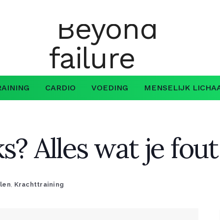
AINING
CARDIO
VOEDING
MENSELIJK LICHA
s? Alles wat je fou
elen
,
Krachttraining