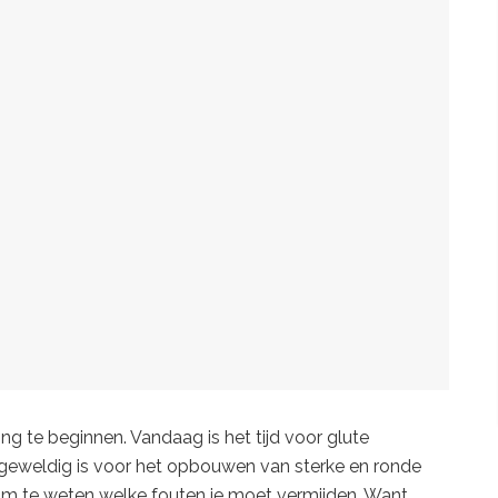
ning te beginnen. Vandaag is het tijd voor glute
 geweldig is voor het opbouwen van sterke en ronde
jk om te weten welke fouten je moet vermijden. Want