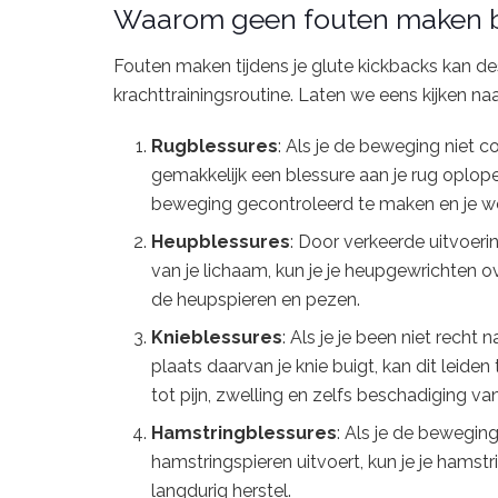
Waarom geen fouten maken bi
Fouten maken tijdens je glute kickbacks kan 
krachttrainingsroutine. Laten we eens kijken na
Rugblessures
: Als je de beweging niet co
gemakkelijk een blessure aan je rug opl
beweging gecontroleerd te maken en je w
Heupblessures
: Door verkeerde uitvoerin
van je lichaam, kun je je heupgewrichten ove
de heupspieren en pezen.
Knieblessures
: Als je je been niet recht
plaats daarvan je knie buigt, kan dit leide
tot pijn, zwelling en zelfs beschadiging v
Hamstringblessures
: Als je de beweging
hamstringspieren uitvoert, kun je je hamstr
langdurig herstel.