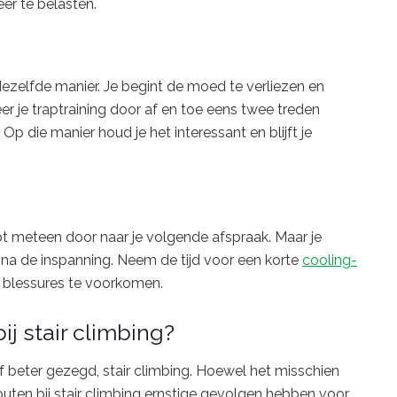
er te belasten.
 dezelfde manier. Je begint de moed te verliezen en
er je traptraining door af en toe eens twee treden
p die manier houd je het interessant en blijft je
oopt meteen door naar je volgende afspraak. Maar je
na de inspanning. Neem de tijd voor een korte
cooling-
 zo blessures te voorkomen.
 stair climbing?
beter gezegd, stair climbing. Hoewel het misschien
fouten bij stair climbing ernstige gevolgen hebben voor