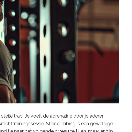
 steile trap. Je voelt de adrenaline door je aderen
krachttrainingssessie. Stair climbing is een geweldige
ditie naar het volgende niveau te tillen, maar er zijn