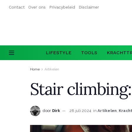
Contact
Over ons
Privacybeleid
Disclaimer
LIFESTYLE
TOOLS
KRACHTTR
Home
Artikelen
Stair climbing:
door
Dirk
28 juli 2024
in
Artikelen
,
Kracht