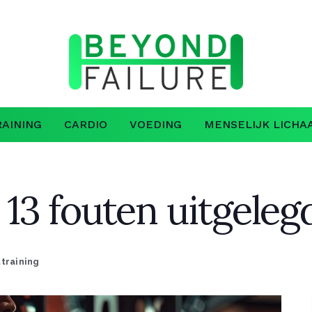
AINING
CARDIO
VOEDING
MENSELIJK LICHA
 13 fouten uitgeleg
training