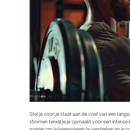
Stel je voor: je staat aan de voet van een lange,
stromen terwijl je je opmaakt voor een intense 
manier om je beenspieren te versterken en je con