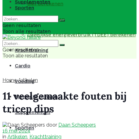
Supplementen
BMI berekenen
Sporten
BMR berekenen
Geen resultaten
Toon alle resultaten
Dagelijkse energieverbruik (TDEE) berekenen
Geen resultaten
Krachttraining
Toon alle resultaten
Cardio
Home
Artikelen
Voeding
11 veelgemaakte fouten bij
Menselijk lichaam
tricep dips
Supplementen
door
Daan Scheepers
Sporten
16 mei 2024
in
Artikelen
,
Krachttraining