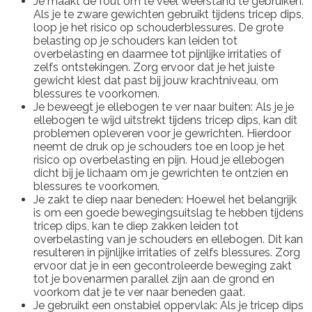
Je maakt de fout om te veel weerstand te gebruiken:
Als je te zware gewichten gebruikt tijdens tricep dips,
loop je het risico op schouderblessures. De grote
belasting op je schouders kan leiden tot
overbelasting en daarmee tot pijnlijke irritaties of
zelfs ontstekingen. Zorg ervoor dat je het juiste
gewicht kiest dat past bij jouw krachtniveau, om
blessures te voorkomen.
Je beweegt je ellebogen te ver naar buiten: Als je je
ellebogen te wijd uitstrekt tijdens tricep dips, kan dit
problemen opleveren voor je gewrichten. Hierdoor
neemt de druk op je schouders toe en loop je het
risico op overbelasting en pijn. Houd je ellebogen
dicht bij je lichaam om je gewrichten te ontzien en
blessures te voorkomen.
Je zakt te diep naar beneden: Hoewel het belangrijk
is om een goede bewegingsuitslag te hebben tijdens
tricep dips, kan te diep zakken leiden tot
overbelasting van je schouders en ellebogen. Dit kan
resulteren in pijnlijke irritaties of zelfs blessures. Zorg
ervoor dat je in een gecontroleerde beweging zakt
tot je bovenarmen parallel zijn aan de grond en
voorkom dat je te ver naar beneden gaat.
Je gebruikt een onstabiel oppervlak: Als je tricep dips