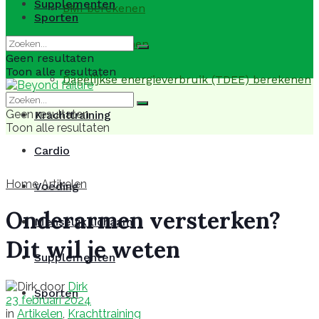
Supplementen
BMI berekenen
Sporten
BMR berekenen
Geen resultaten
Toon alle resultaten
Dagelijkse energieverbruik (TDEE) berekenen
Geen resultaten
Krachttraining
Toon alle resultaten
Cardio
Home
Artikelen
Voeding
Onderarmen versterken?
Menselijk lichaam
Dit wil je weten
Supplementen
door
Dirk
Sporten
23 februari 2024
in
Artikelen
,
Krachttraining