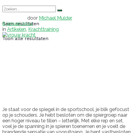
door
Michael Mulder
8 januari 2024
Geen resultaten
in
Artikelen
,
Krachttraining
Toon alle resultaten
Je staat voor de spiegel in de sportschool, je blik gefocust
op je schouders. Je hebt besloten om die spiergroep naar
een hoger niveau te tillen – letterlijk. Met elke rep en set,
voel je de spanning in je spieren toenemen en je voelt de
brandende sensatie van vooruitgang. Je bent vastbesloten