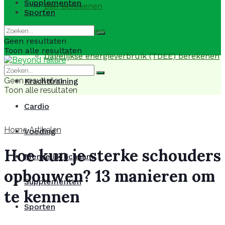
Supplementen
BMI berekenen
Sporten
BMR berekenen
Geen resultaten
Toon alle resultaten
Dagelijkse energieverbruik (TDEE) berekenen
Geen resultaten
Krachttraining
Toon alle resultaten
Cardio
Home
Artikelen
Voeding
Hoe kun je sterke schouders
Menselijk lichaam
opbouwen? 13 manieren om
Supplementen
te kennen
Sporten