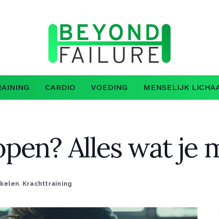
AINING
CARDIO
VOEDING
MENSELIJK LICHA
pen? Alles wat je
ikelen
,
Krachttraining