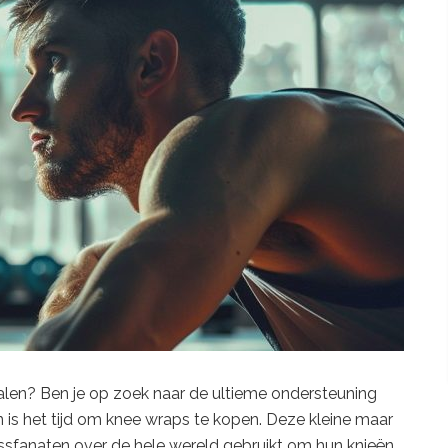
alen? Ben je op zoek naar de ultieme ondersteuning
an is het tijd om knee wraps te kopen. Deze kleine maar
ssfanaten over de hele wereld gebruikt om hun knieën