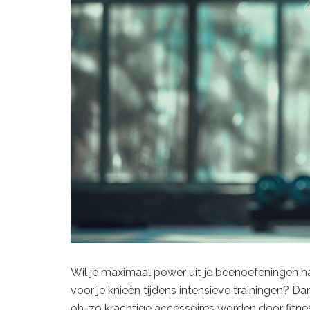
Wil je maximaal power uit je beenoefeningen h
voor je knieën tijdens intensieve trainingen? D
oh-zo krachtige accessoires worden door fitne