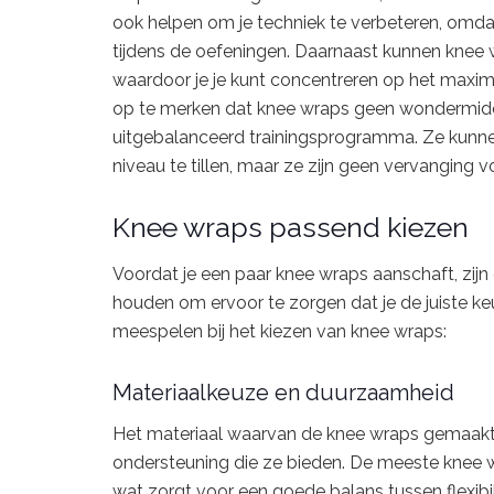
ook helpen om je techniek te verbeteren, omdat 
tijdens de oefeningen. Daarnaast kunnen knee wr
waardoor je je kunt concentreren op het maximal
op te merken dat knee wraps geen wondermidde
uitgebalanceerd trainingsprogramma. Ze kunnen 
niveau te tillen, maar ze zijn geen vervanging 
Knee wraps passend kiezen
Voordat je een paar knee wraps aanschaft, zijn
houden om ervoor te zorgen dat je de juiste keu
meespelen bij het kiezen van knee wraps:
Materiaalkeuze en duurzaamheid
Het materiaal waarvan de knee wraps gemaakt z
ondersteuning die ze bieden. De meeste knee w
wat zorgt voor een goede balans tussen flexibil