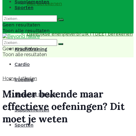
Supplementen
BMI berekenen
Sporten
BMR berekenen
Geen resultaten
Toon alle resultaten
Dagelijkse energieverbruik (TDEE) berekenen
Geen resultaten
Krachttraining
Toon alle resultaten
Cardio
Home
Artikelen
Voeding
Minder bekende maar
Menselijk lichaam
effectieve oefeningen? Dit
Supplementen
moet je weten
Sporten