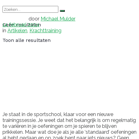
door
Michael Mulder
14 februari 2024
Geen resultaten
in
Artikelen
,
Krachttraining
Toon alle resultaten
Je staat in de sportschool, klaar voor een nieuwe
trainingssessie. Je weet dat het belangrijk is om regelmatig
te variëren in je oefeningen om je spieren te blijven
prikkelen. Maar wat doe je als je alle ‘standaard’ oefeningen
al hebt gedaan en op zoek bent naar iets nieuws? Geen