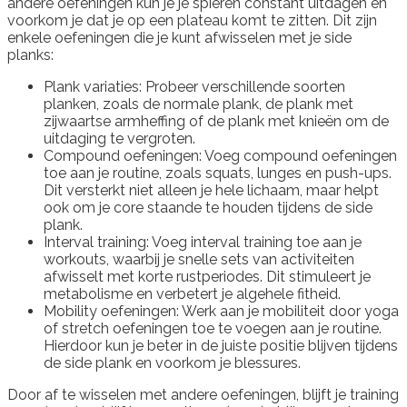
andere oefeningen kun je je spieren constant uitdagen en
voorkom je dat je op een plateau komt te zitten. Dit zijn
enkele oefeningen die je kunt afwisselen met je side
planks:
Plank variaties: Probeer verschillende soorten
planken, zoals de normale plank, de plank met
zijwaartse armheffing of de plank met knieën om de
uitdaging te vergroten.
Compound oefeningen: Voeg compound oefeningen
toe aan je routine, zoals squats, lunges en push-ups.
Dit versterkt niet alleen je hele lichaam, maar helpt
ook om je core staande te houden tijdens de side
plank.
Interval training: Voeg interval training toe aan je
workouts, waarbij je snelle sets van activiteiten
afwisselt met korte rustperiodes. Dit stimuleert je
metabolisme en verbetert je algehele fitheid.
Mobility oefeningen: Werk aan je mobiliteit door yoga
of stretch oefeningen toe te voegen aan je routine.
Hierdoor kun je beter in de juiste positie blijven tijdens
de side plank en voorkom je blessures.
Door af te wisselen met andere oefeningen, blijft je training