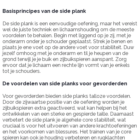
Basisprincipes van de side plank
De side plank is een eenvoudige oefening, maar het vereist
wel de juiste techniek en lichaamshouding om de meeste
voordelen te behalen. Begin met liggend op je zij, met je
onderarm onder je schouder geplaatst. Strek je benen en
plaats je ene voet op de andere voet voor stabiliteit. Duw
jezelf omhoog met je onderarm en til je heupen van de
grond terwijl je je buik en zijbuikspieren aanspant. Zorg
ervoor dat je lichaam een rechte lijn vormt van je enkels
tot je schouders.
De voordelen van side planks voor gevorderden
Voor gevorderden bieden side planks talloze voordelen.
Door de zijwaartse positie van de oefening worden je
zijbuikspieren extra geactiveerd, wat kan helpen bij het
ontwikkelen van een sterke en gespierde taille. Daarnaast
verbetert de side plank je algehele core stabiliteit, wat
cruciaal is voor het uitvoeren van andere krachtoefeningen
en het voorkomen van blessures. Het trainen van je core
spieren kan ook je houding verbeteren en rugklachten