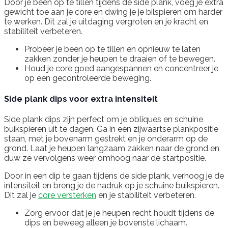
Door je been op te tillen tijdens de side plank, voeg je extra
gewicht toe aan je core en dwing je je bilspieren om harder
te werken. Dit zal je uitdaging vergroten en je kracht en
stabiliteit verbeteren.
Probeer je been op te tillen en opnieuw te laten
zakken zonder je heupen te draaien of te bewegen.
Houd je core goed aangespannen en concentreer je
op een gecontroleerde beweging.
Side plank dips voor extra intensiteit
Side plank dips zijn perfect om je obliques en schuine
buikspieren uit te dagen. Ga in een zijwaartse plankpositie
staan, met je bovenarm gestrekt en je onderarm op de
grond. Laat je heupen langzaam zakken naar de grond en
duw ze vervolgens weer omhoog naar de startpositie.
Door in een dip te gaan tijdens de side plank, verhoog je de
intensiteit en breng je de nadruk op je schuine buikspieren.
Dit zal je
core versterken
en je stabiliteit verbeteren.
Zorg ervoor dat je je heupen recht houdt tijdens de
dips en beweeg alleen je bovenste lichaam.