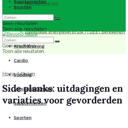
Supplementen
BMI berekenen
Sporten
BMR berekenen
Geen resultaten
Toon alle resultaten
Dagelijkse energieverbruik (TDEE) berekenen
Geen resultaten
Krachttraining
Toon alle resultaten
Cardio
Home
Artikelen
Voeding
Side planks: uitdagingen en
Menselijk lichaam
variaties voor gevorderden
Supplementen
Sporten