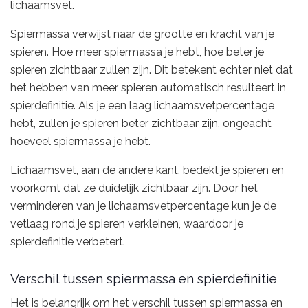
lichaamsvet.
Spiermassa verwijst naar de grootte en kracht van je
spieren. Hoe meer spiermassa je hebt, hoe beter je
spieren zichtbaar zullen zijn. Dit betekent echter niet dat
het hebben van meer spieren automatisch resulteert in
spierdefinitie. Als je een laag lichaamsvetpercentage
hebt, zullen je spieren beter zichtbaar zijn, ongeacht
hoeveel spiermassa je hebt.
Lichaamsvet, aan de andere kant, bedekt je spieren en
voorkomt dat ze duidelijk zichtbaar zijn. Door het
verminderen van je lichaamsvetpercentage kun je de
vetlaag rond je spieren verkleinen, waardoor je
spierdefinitie verbetert.
Verschil tussen spiermassa en spierdefinitie
Het is belangrijk om het verschil tussen spiermassa en