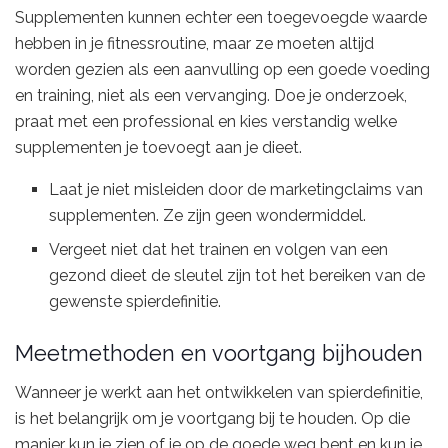
Supplementen kunnen echter een toegevoegde waarde
hebben in je fitnessroutine, maar ze moeten altijd
worden gezien als een aanvulling op een goede voeding
en training, niet als een vervanging. Doe je onderzoek,
praat met een professional en kies verstandig welke
supplementen je toevoegt aan je dieet.
Laat je niet misleiden door de marketingclaims van
supplementen. Ze zijn geen wondermiddel.
Vergeet niet dat het trainen en volgen van een
gezond dieet de sleutel zijn tot het bereiken van de
gewenste spierdefinitie.
Meetmethoden en voortgang bijhouden
Wanneer je werkt aan het ontwikkelen van spierdefinitie,
is het belangrijk om je voortgang bij te houden. Op die
manier kun je zien of je op de goede weg bent en kun je