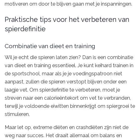
motiveren om door te blijven gaan met je inspanningen.
Praktische tips voor het verbeteren van
spierdefinitie
Combinatie van dieet en training
Wil je echt die spieren laten zien? Dan is een combinatie
van dieet en training essentieel. Je kunt keihard trainen in
de sportschool, maar als je je voedingspatroon niet
aanpast, zullen die spieren verstopt blijven onder een
laagje vet. Om spierdefinitie te verbeteren, moet je
streven naar een calorieëntekort om vet te verbranden,
terwijl je voldoende eiwitten binnenkrijgt om spiergroei te
stimuleren.
Maar let op, extreme diëten en crashdiëten zijn niet de
weg naar succes. Het draait allemaal om balans en