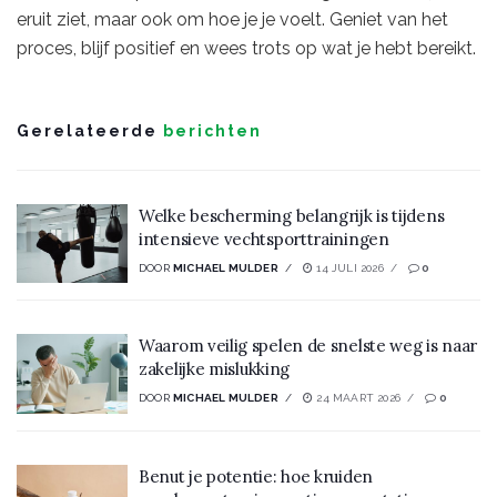
eruit ziet, maar ook om hoe je je voelt. Geniet van het
proces, blijf positief en wees trots op wat je hebt bereikt.
Gerelateerde
berichten
Welke bescherming belangrijk is tijdens
intensieve vechtsporttrainingen
DOOR
MICHAEL MULDER
14 JULI 2026
0
Waarom veilig spelen de snelste weg is naar
zakelijke mislukking
DOOR
MICHAEL MULDER
24 MAART 2026
0
Benut je potentie: hoe kruiden