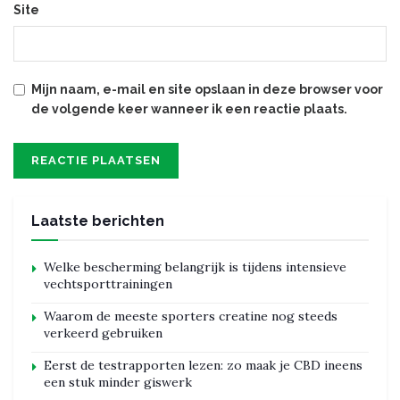
Site
Mijn naam, e-mail en site opslaan in deze browser voor
de volgende keer wanneer ik een reactie plaats.
Laatste berichten
Welke bescherming belangrijk is tijdens intensieve
vechtsporttrainingen
Waarom de meeste sporters creatine nog steeds
verkeerd gebruiken
Eerst de testrapporten lezen: zo maak je CBD ineens
een stuk minder giswerk