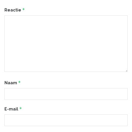
*
Reactie
*
Naam
*
E-mail