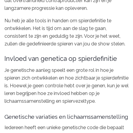
dat overtraindheid contraproductief kan zijn en je
langzamere progressie kan opleveren.
Nu heb je alle tools in handen om spierdefinitie te
ontwikkelen. Het is tijd om aan de slag te gaan,
consistent te zijn en geduldig te zijn. Voor je het weet,
zullen die gedefinieerde spieren van jou de show stelen.
Invloed van genetica op spierdefinitie
Je genetische aanleg speelt een grote rol in hoe je
spieren zich ontwikkelen en hoe zichtbaar je spierdefinitie
is. Hoewel je geen controle hebt over je genen, kun je wel
leren begrijpen hoe ze invloed hebben op je
lichaamssamenstelling en spiervezeltype.
Genetische variaties en lichaamssamenstelling
Iedereen heeft een unieke genetische code die bepaalt