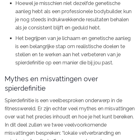
Hoewel je misschien niet dezelfde genetische
aanleg hebt als een professionele bodybuilder, kun
je nog steeds indrukwekkende resultaten behalen
als je consistent blijft en geduld hebt.
Het begrijpen van je lichaam en genetische aanleg
is een belangrijke stap om realistische doelen te
stellen en te werken aan het verbeteren van je
spierdefinitie op een manier die bij jou past.
Mythes en misvattingen over
spierdefinitie
Spierdefinitie is een veelbesproken onderwerp in de
fitnesswereld. Er zijn echter veel mythes en misvattingen
over wat het precies inhoudt en hoe je het kunt bereiken.
In dit deel zullen we twee veelvoorkomende
misvattingen bespreken: “lokale vetverbranding en