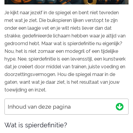
Je kijkt naar jezelf in de spiegel en bent niet tevreden
met wat je ziet. Die buikspieren lijken verstopt te zijn
onder een laagje vet en je wilt niets liever dan dat
strakke, gedefinieerde lichaam hebben waar je altijd van
gedroomd hebt. Maar wat is spierdefinitie nu eigenlijk?
Nou, het is niet zomaar een modegril of een tijdelijke
hype. Nee, spierdefinitie is een levensstijl, een kunstwerk
dat je creëert door middel van trainen, juiste voeding en
doorzettingsvermogen. Hou die spiegel maar in de
gaten, want wat je daar ziet, is het resultaat van jouw
toewijding en inzet.
Inhoud van deze pagina
Wat is spierdefinitie?