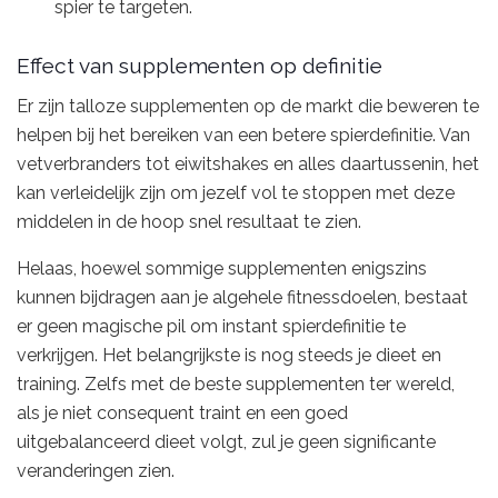
spier te targeten.
Effect van supplementen op definitie
Er zijn talloze supplementen op de markt die beweren te
helpen bij het bereiken van een betere spierdefinitie. Van
vetverbranders tot eiwitshakes en alles daartussenin, het
kan verleidelijk zijn om jezelf vol te stoppen met deze
middelen in de hoop snel resultaat te zien.
Helaas, hoewel sommige supplementen enigszins
kunnen bijdragen aan je algehele fitnessdoelen, bestaat
er geen magische pil om instant spierdefinitie te
verkrijgen. Het belangrijkste is nog steeds je dieet en
training. Zelfs met de beste supplementen ter wereld,
als je niet consequent traint en een goed
uitgebalanceerd dieet volgt, zul je geen significante
veranderingen zien.