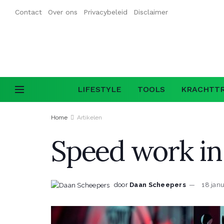
Contact
Over ons
Privacybeleid
Disclaimer
LIFESTYLE
TOOLS
KRACHTTR
Home
Artikelen
Speed work in j
door
Daan Scheepers
18 jan