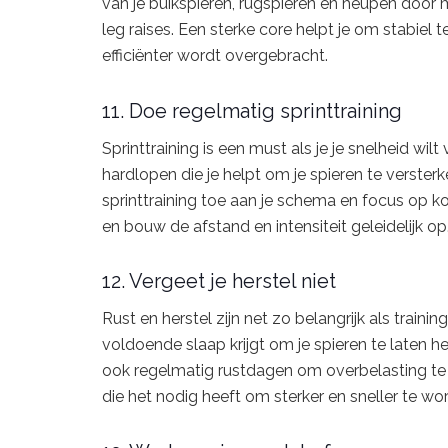
van je buikspieren, rugspieren en heupen door 
leg raises. Een sterke core helpt je om stabiel t
efficiënter wordt overgebracht.
11. Doe regelmatig sprinttraining
Sprinttraining is een must als je je snelheid wil
hardlopen die je helpt om je spieren te verster
sprinttraining toe aan je schema en focus op k
en bouw de afstand en intensiteit geleidelijk op
12. Vergeet je herstel niet
Rust en herstel zijn net zo belangrijk als traini
voldoende slaap krijgt om je spieren te laten h
ook regelmatig rustdagen om overbelasting te 
die het nodig heeft om sterker en sneller te wo