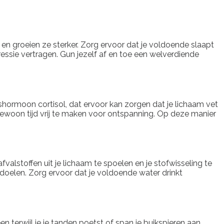
ch en groeien ze sterker. Zorg ervoor dat je voldoende slaapt
ressie vertragen. Gun jezelf af en toe een welverdiende
shormoon cortisol, dat ervoor kan zorgen dat je lichaam vet
gewoon tijd vrij te maken voor ontspanning. Op deze manier
valstoffen uit je lichaam te spoelen en je stofwisseling te
ssdoelen. Zorg ervoor dat je voldoende water drinkt
n terwijl je je tanden poetst of span je buikspieren aan