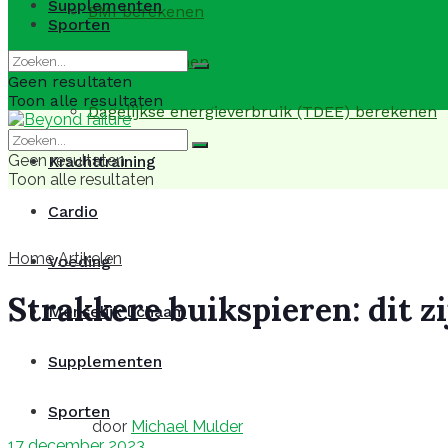
Supplementen
BMI berekenen
Sporten
BMR berekenen
Geen resultaten
Toon alle resultaten
Dagelijkse energieverbruik (TDEE) berekenen
Geen resultaten
Krachttraining
Toon alle resultaten
Cardio
Home
Artikelen
Voeding
Strakkere buikspieren: dit zi
Menselijk lichaam
Supplementen
Sporten
door
Michael Mulder
17 december 2023