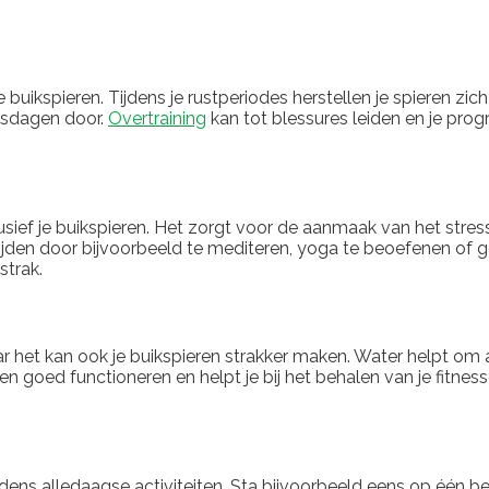
e buikspieren. Tijdens je rustperiodes herstellen je spieren zi
ngsdagen door.
Overtraining
kan tot blessures leiden en je prog
usief je buikspieren. Het zorgt voor de aanmaak van het stres
mijden door bijvoorbeeld te mediteren, yoga te beoefenen of 
strak.
r het kan ook je buikspieren strakker maken. Water helpt om af
ren goed functioneren en helpt je bij het behalen van je fitne
jdens alledaagse activiteiten. Sta bijvoorbeeld eens op één bee