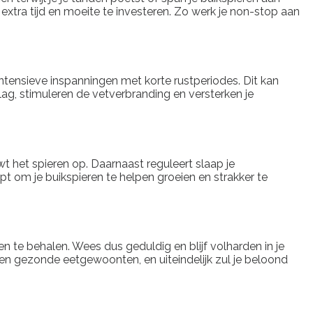
 extra tijd en moeite te investeren. Zo werk je non-stop aan
 intensieve inspanningen met korte rustperiodes. Dit kan
lag, stimuleren de vetverbranding en versterken je
uwt het spieren op. Daarnaast reguleert slaap je
pt om je buikspieren te helpen groeien en strakker te
en te behalen. Wees dus geduldig en blijf volharden in je
n en gezonde eetgewoonten, en uiteindelijk zul je beloond