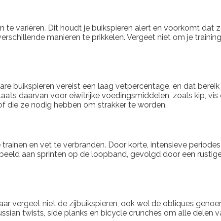
en te variëren. Dit houdt je buikspieren alert en voorkomt d
 verschillende manieren te prikkelen. Vergeet niet om je train
re buikspieren vereist een laag vetpercentage, en dat bereik 
 plaats daarvan voor eiwitrijke voedingsmiddelen, zoals kip, 
stof die ze nodig hebben om strakker te worden.
 trainen en vet te verbranden. Door korte, intensieve periodes
orbeeld aan sprinten op de loopband, gevolgd door een rustig
aar vergeet niet de zijbuikspieren, ook wel de obliques genoe
ussian twists, side planks en bicycle crunches om alle delen van