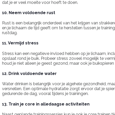
dat je er veel moeite voor hoeft te doen.
10. Neem voldoende rust
Rust is een belangrijk onderdeel van het krijgen van strakker
en je lichaam de tijd geeft om te herstellen tussen je traini
rustdag.
11. Vermijd stress
Stress kan een negatieve invloed hebben op je lichaam, incl
opslaat rond je buik. Probeer stress zoveel mogelijk te ver
houd je niet alleen je geest gezond, maar ook je buikspieren 
12. Drink voldoende water
Water drinken is belangrijk voor je algehele gezondheid, maa
versnellen. Een optimale hydratatie zorgt ervoor dat je spie
gedurende de dag, vooral tijdens je trainingen.
13. Train je core in alledaagse activiteiten
Naast geplande trainingssessies kun je ook je core trainen ti