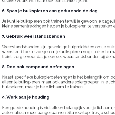
strakke voorkant, maar ook een slanke zijkant.
6. Span je buikspieren aan gedurende de dag
Je kunt je buikspieren ook trainen terwijl je gewoon je dagelijk
kleine samentrekkingen helpen je buikspieren te versterken 
7. Gebruik weerstandsbanden
Weerstandsbanden zijn geweldige hulpmiddelen om je buikspie
weerstand toe te voegen en je buikspieren nog sterker te ma
traint, zorg ervoor dat je een set weerstandsbanden bij de h
8. Doe ook compound oefeningen
Naast specifieke buikspieroefeningen is het belangrijk om 
alleen je buikspieren, maar ook andere spiergroepen in je lich
buikspieren, maar je hele lichaam te trainen.
9. Werk aan je houding
Een goede houding is niet alleen belangrijk voor je lichaam,
automatisch meer aangespannen. Sta rechtop, trek je schouder