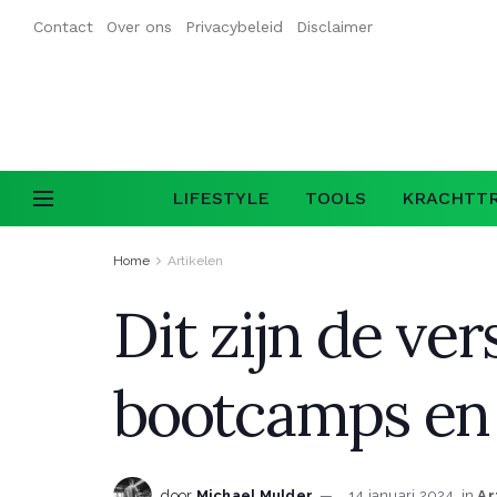
Contact
Over ons
Privacybeleid
Disclaimer
LIFESTYLE
TOOLS
KRACHTTR
Home
Artikelen
Dit zijn de ve
bootcamps en 
door
Michael Mulder
14 januari 2024
in
Ar