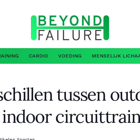
AINING
CARDIO
VOEDING
MENSELIJK LICHA
rschillen tussen ou
indoor circuittrai
tikelen
,
Sporten