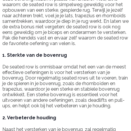
waarom: de seated row is simpelweg geweldig voor het
opbouwen van een sterke, gespierde rug. Terwijl je jezelf
naar achteren trekt, voel je je lats, trapezius en rhomboids
samentrekken, waardoor je diep in je rug werkt. En laten we
de extra bonus niet vergeten: de seated row is ook nog
eens geweldig om je biceps en onderarmen te versterken.
Pak die hendels vast en ervaar zelf waarom de seated row
de favoriete oefening van velen is.
1. Sterkte van de bovenrug
De seated row is onmisbaar omdat het een van de meest
effectieve oefeningen is voor het versterken van je
bovenrug. Door regelmatig seated rows uit te voeren, train
je de spieren in je bovenrug, zoals de rhomboïden en
trapezius, waardoor je een sterke en stabiele bovenrug
ontwikkelt. Een sterke bovenrug is essentieel voor het
uitvoeren van andere oefeningen, zoals deadlifts en pull-
ups, en helpt ook bij het verbeteren van je houding.
2. Verbeterde houding
Naast het versterken van je bovenrug, zal regelmatig