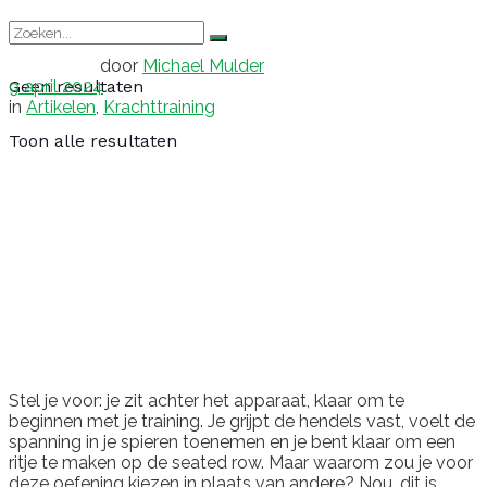
door
Michael Mulder
9 april 2024
Geen resultaten
in
Artikelen
,
Krachttraining
Toon alle resultaten
Stel je voor: je zit achter het apparaat, klaar om te
beginnen met je training. Je grijpt de hendels vast, voelt de
spanning in je spieren toenemen en je bent klaar om een
ritje te maken op de seated row. Maar waarom zou je voor
deze oefening kiezen in plaats van andere? Nou, dit is