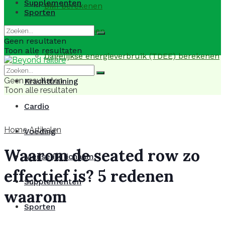
Supplementen
BMI berekenen
Sporten
BMR berekenen
Geen resultaten
Toon alle resultaten
Dagelijkse energieverbruik (TDEE) berekenen
Geen resultaten
Krachttraining
Toon alle resultaten
Cardio
Home
Artikelen
Voeding
Waarom de seated row zo
Menselijk lichaam
effectief is? 5 redenen
Supplementen
waarom
Sporten