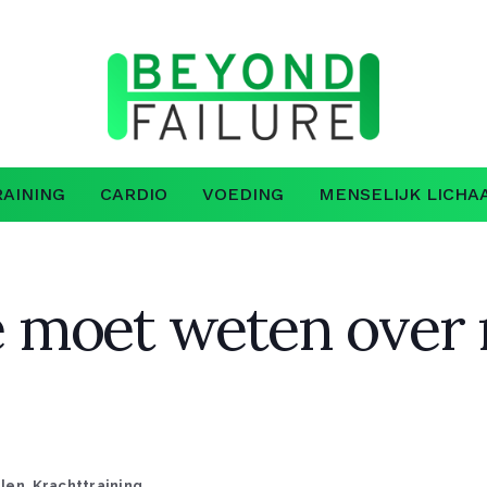
AINING
CARDIO
VOEDING
MENSELIJK LICHA
je moet weten over
elen
,
Krachttraining