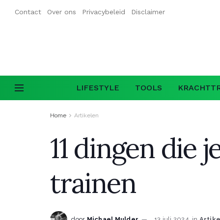
Contact
Over ons
Privacybeleid
Disclaimer
LIFESTYLE
TOOLS
KRACHTTR
Home
Artikelen
11 dingen die 
trainen
door
Michael Mulder
13 juli 2024
in
Artik