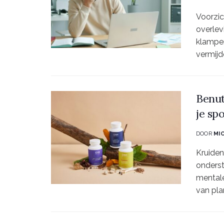
Voorzic
overlev
klampe
vermijd
Benut
je sp
DOOR
MI
Kruiden
onderst
mentale
van pla