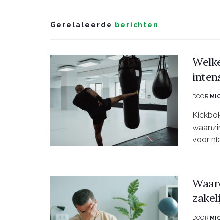
Gerelateerde
berichten
Welke
inten
DOOR
MI
Kickbok
waanzin
voor nie
Waaro
zakel
DOOR
MI