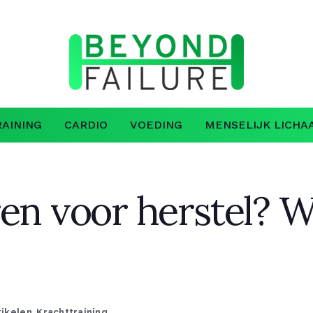
AINING
CARDIO
VOEDING
MENSELIJK LICHA
en voor herstel? W
tikelen
,
Krachttraining