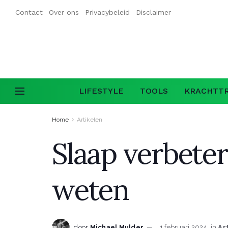
Contact
Over ons
Privacybeleid
Disclaimer
LIFESTYLE
TOOLS
KRACHTTR
Home
Artikelen
Slaap verbeter
weten
door
Michael Mulder
1 februari 2024
in
Ar