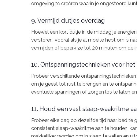
omgeving te creëren waarin je ongestoord kunt
9. Vermijd dutjes overdag
Hoewel een kort dutje in de middag je energien
verstoren, vooral als je al moeite hebt om ’s n
vermijden of beperk ze tot 20 minuten om de im
10. Ontspanningstechnieken voor het
Probeer verschillende ontspanningstechnieken 
om je geest tot rust te brengen en te ontspann
eventuele spanningen of zorgen los te laten en j
11. Houd een vast slaap-waakritme a
Probeer elke dag op dezelfde tijd naar bed te 
consistent slaap-waakritme aan te houden, kan
makkelijker worden om in slaap te vallen en ui