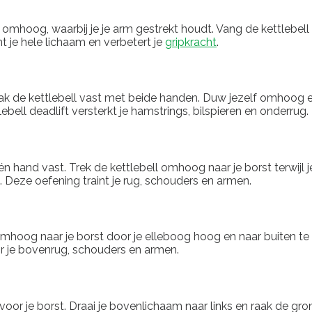
l omhoog, waarbij je je arm gestrekt houdt. Vang de kettlebe
t je hele lichaam en verbetert je
gripkracht
.
pak de kettlebell vast met beide handen. Duw jezelf omhoog en
bell deadlift versterkt je hamstrings, bilspieren en onderrug.
 hand vast. Trek de kettlebell omhoog naar je borst terwijl je
 Deze oefening traint je rug, schouders en armen.
 omhoog naar je borst door je elleboog hoog en naar buiten t
oor je bovenrug, schouders en armen.
oor je borst. Draai je bovenlichaam naar links en raak de gron