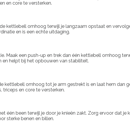
en en core te versterken.
d de kettlebell omhoog terwijl je langzaam opstaat en vervo
ördinatie en is een echte uitdaging.
tie. Maak een push-up en trek dan één kettlebell omhoog terwi
 en helpt bij het opbouwen van stabiliteit.
de kettlebell omhoog tot je arm gestrekt is en laat hem dan 
 triceps en core te versterken.
met één been terwijl je door je knieën zakt. Zorg ervoor dat j
or sterke benen en billen.