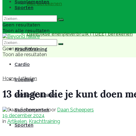
Supplementen
BMI berekenen
Sporten
BMR berekenen
Geen resultaten
Toon alle resultaten
Dagelijkse energieverbruik (TDEE) berekenen
Geen resultaten
Krachttraining
Toon alle resultaten
Cardio
Home
Artikelen
Voeding
13 dingen die je kunt doen me
Menselijk lichaam
door
Daan Scheepers
Supplementen
19 december 2024
in
Artikelen
,
Krachttraining
Sporten