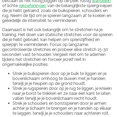
bestaan uit het rustig joggen op de plek, rustig
wandelen
of lichte
rekoefeningen
van de belangrijkste spiergroepen
die je hebt getraind, zoals de buikspieren, schouders en
rug. Neem de tijd om je spieren langzaam af te koelen en
geleidelijk de intensiteit te verminderen.
Daarnaast is het ook belangrijk om te stretchen na je
training. Het doen van statische stretches voor de spieren
die je hebt gebruikt, kan helpen om spierstijfheid en
spierpijn te verminderen. Focus op langzame,
gecontroleerde stretches en probeer elke stretch 15-30
seconden vast te houden. Vergeet niet om te ademen
tijdens het stretchen en forceer jezelf niet in
ongemakkelijke posities.
Strek je buikspieren door op je buik te liggen en je
bovenlichaam omhoog te duwen met je handen,
terwijl je je heupen op de grond houdt.
Strek je rugspieren door op je rug te liggen, je knieën
naar je borst te trekken en ze naar één kant te laten
vallen terwijl je je bovenlichaam recht houdt.
Strek je schouders en borstspieren door je armen
achter je lichaam te brengen en je handen op elkaar
te leggen, terwijl je je schouders naar achteren rolt.