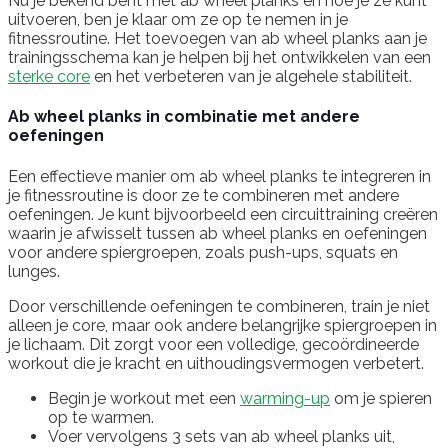
Nu je bekend bent met ab wheel planks en hoe je ze kunt
uitvoeren, ben je klaar om ze op te nemen in je
fitnessroutine. Het toevoegen van ab wheel planks aan je
trainingsschema kan je helpen bij het ontwikkelen van een
sterke core
en het verbeteren van je algehele stabiliteit.
Ab wheel planks in combinatie met andere
oefeningen
Een effectieve manier om ab wheel planks te integreren in
je fitnessroutine is door ze te combineren met andere
oefeningen. Je kunt bijvoorbeeld een circuittraining creëren
waarin je afwisselt tussen ab wheel planks en oefeningen
voor andere spiergroepen, zoals push-ups, squats en
lunges.
Door verschillende oefeningen te combineren, train je niet
alleen je core, maar ook andere belangrijke spiergroepen in
je lichaam. Dit zorgt voor een volledige, gecoördineerde
workout die je kracht en uithoudingsvermogen verbetert.
Begin je workout met een
warming-up
om je spieren
op te warmen.
Voer vervolgens 3 sets van ab wheel planks uit,