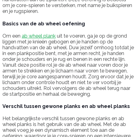
om je core-spieren te versterken, met name je buikspieren
en je rugspieren.
Basics van de ab wheel oefening
Om een
ab wheel plank
uit te voeren, ga je op de grond
liggen met je knieën gebogen en je handen op de
handvatten van de ab wheel. Duw jezelf omhoog totdat je
in een plankpositie bent, met je armen recht, je handen
onder je schouders en je rug en benen in een rechte lijn.
Vanuit deze positie rol je de ab wheel naar voren door je
armen te strekken en je lichaam naar voren te bewegen,
terwijl je je core aangespannen houdt. Zorg ervoor dat je je
lichaam onder controle houdt en niet te ver voorbij je
schouders uitrekt. Rol vervolgens de ab wheel terug naar
de startpositie en herhaal de beweging.
Verschil tussen gewone planks en ab wheel planks
Het belangrijkste verschil tussen gewone planks en ab
wheel planks is het gebruik van de ab wheel. Met de ab
wheel voeg je een dynamisch element toe aan de
oefening, waardoor je je core-spieren op een intensievere