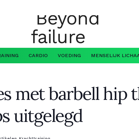
AINING
CARDIO
VOEDING
MENSELIJK LICHA
es met barbell hip 
ps uitgelegd
rtikelen
,
Krachttraining