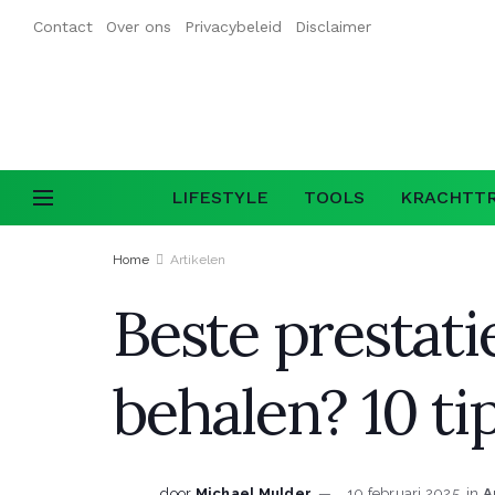
Contact
Over ons
Privacybeleid
Disclaimer
LIFESTYLE
TOOLS
KRACHTTR
Home
Artikelen
Beste prestati
behalen? 10 ti
door
Michael Mulder
10 februari 2025
in
A